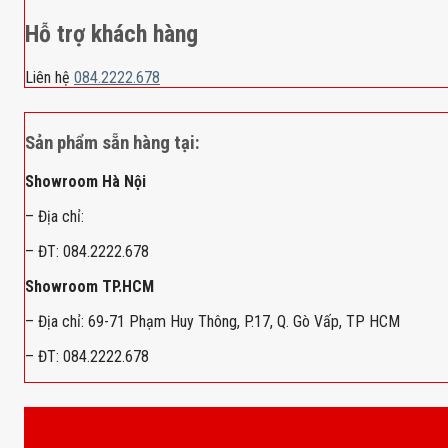
Hỗ trợ khách hàng
Liên hệ
084.2222.678
Sản phẩm sẵn hàng tại:
Showroom Hà Nội
– Địa chỉ:
– ĐT: 084.2222.678
Showroom TP.HCM
– Địa chỉ: 69-71 Phạm Huy Thông, P.17, Q. Gò Vấp, TP HCM
– ĐT: 084.2222.678