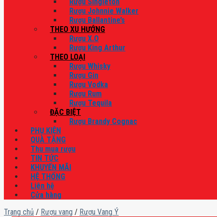
Rượu Singleton
Rượu Johnnie Walker
Rượu Ballantine’s
THEO XU HƯỚNG
Rượu X.O
Rượu King Arthur
THEO LOẠI
Rượu Whisky
Rượu Gin
Rượu Vodka
Rượu Rum
Rượu Tequila
ĐẶC BIỆT
Rượu Brandy Cognac
PHỤ KIỆN
QUÀ TẶNG
Thu mua rượu
TIN TỨC
KHUYẾN MÃI
HỆ THỐNG
Liên hệ
Cửa hàng
Trang chủ
/
Rượu vang
/
Rượu Vang Ý