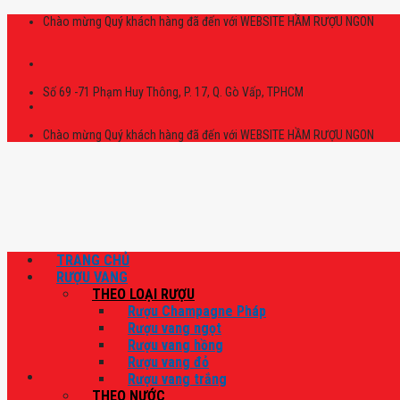
Skip
Chào mừng Quý khách hàng đã đến với WEBSITE HẦM RƯỢU NGON
to
content
Số 69 -71 Phạm Huy Thông, P. 17, Q. Gò Vấp, TPHCM
Chào mừng Quý khách hàng đã đến với WEBSITE HẦM RƯỢU NGON
TRANG CHỦ
RƯỢU VANG
THEO LOẠI RƯỢU
Rượu Champagne Pháp
Rượu vang ngọt
Rượu vang hồng
Rượu vang đỏ
Rượu vang trắng
THEO NƯỚC