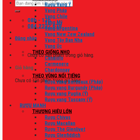
Tìm
Rượu Vang Ý
kiếm:
Vang Pháp
Vang Chile
08h - 17h
Vang Mỹ
084.2222.678
Vang Argentina
Vang New Zew Zealand
Đăng nhập
Vang Tây Ban Nha
Vang Úc
THEO GIỐNG NHO
Chưa có sản phẩm trong giỏ hàng.
Canaiolo
Carmenere
Giỏ hàng
Chardonnay
THEO VÙNG NỔI TIẾNG
Chưa có sản phẩm trong giỏ hàng.
Rượu vang Bordeaux (Pháp)
Rượu vang Burgundy (Pháp)
Rượu vang Puglia (Ý)
Rượu vang Tuscany (Ý)
RƯỢU MẠNH
THƯƠNG HIỆU LỚN
Rượu Chivas
Rượu Macallan
Rượu The Glenlivet
Rượu Glenfiddich