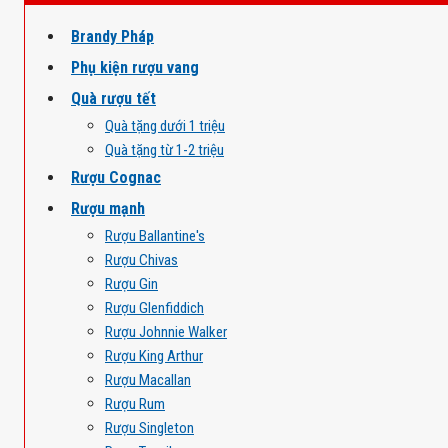
Brandy Pháp
Phụ kiện rượu vang
Quà rượu tết
Quà tặng dưới 1 triệu
Quà tặng từ 1-2 triệu
Rượu Cognac
Rượu mạnh
Rượu Ballantine's
Rượu Chivas
Rượu Gin
Rượu Glenfiddich
Rượu Johnnie Walker
Rượu King Arthur
Rượu Macallan
Rượu Rum
Rượu Singleton