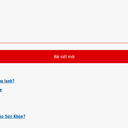
Bài viết mới
a lạnh?
ỏe
ảo Sức Khỏe?