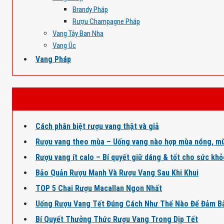
Brandy Pháp
Rượu Champagne Pháp
Vang Tây Ban Nha
Vang Úc
Vang Pháp
Cách phân biệt rượu vang thật và giả
Rượu vang theo mùa – Uống vang nào hợp mùa nóng, mù
Rượu vang ít calo – Bí quyết giữ dáng & tốt cho sức kh
Bảo Quản Rượu Mạnh Và Rượu Vang Sau Khi Khui
TOP 5 Chai Rượu Macallan Ngon Nhất
Uống Rượu Vang Tết Đúng Cách Như Thế Nào Để Đảm B
Bí Quyết Thưởng Thức Rượu Vang Trong Dịp Tết