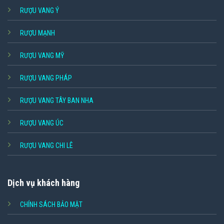
RƯỢU VANG Ý
RƯỢU MẠNH
RƯỢU VANG MỸ
RƯỢU VANG PHÁP
RƯỢU VANG TÂY BAN NHA
RƯỢU VANG ÚC
RƯỢU VANG CHI LÊ
Dịch vụ khách hàng
CHÍNH SÁCH BẢO MẬT