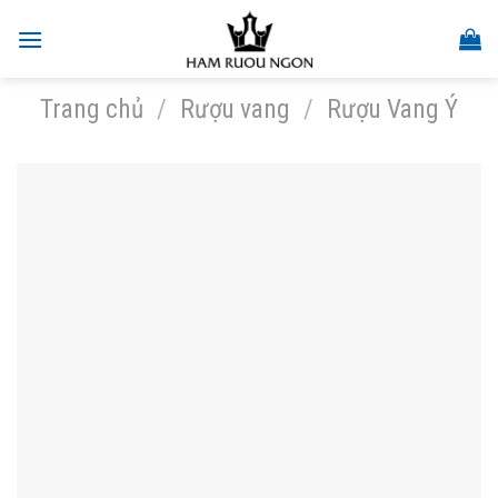
Skip
to
content
Trang chủ
/
Rượu vang
/
Rượu Vang Ý