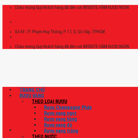
Skip
Chào mừng Quý khách hàng đã đến với WEBSITE HẦM RƯỢU NGON
to
content
Số 69 -71 Phạm Huy Thông, P. 17, Q. Gò Vấp, TPHCM
Chào mừng Quý khách hàng đã đến với WEBSITE HẦM RƯỢU NGON
TRANG CHỦ
RƯỢU VANG
THEO LOẠI RƯỢU
Rượu Champagne Pháp
Rượu vang ngọt
Rượu vang hồng
Rượu vang đỏ
Rượu vang trắng
THEO NƯỚC