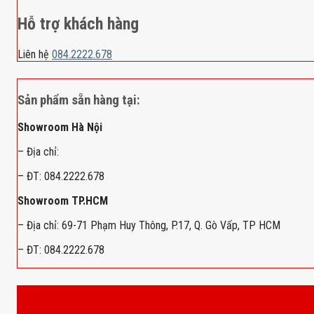
Hỗ trợ khách hàng
Liên hệ
084.2222.678
Sản phẩm sẵn hàng tại:
Showroom Hà Nội
– Địa chỉ:
– ĐT: 084.2222.678
Showroom TP.HCM
– Địa chỉ: 69-71 Phạm Huy Thông, P.17, Q. Gò Vấp, TP HCM
– ĐT: 084.2222.678