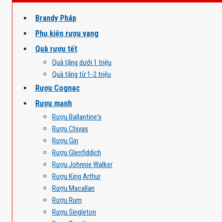
Brandy Pháp
Phụ kiện rượu vang
Quà rượu tết
Quà tặng dưới 1 triệu
Quà tặng từ 1-2 triệu
Rượu Cognac
Rượu mạnh
Rượu Ballantine's
Rượu Chivas
Rượu Gin
Rượu Glenfiddich
Rượu Johnnie Walker
Rượu King Arthur
Rượu Macallan
Rượu Rum
Rượu Singleton