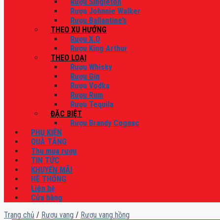
Rượu Singleton
Rượu Johnnie Walker
Rượu Ballantine’s
THEO XU HƯỚNG
Rượu X.O
Rượu King Arthur
THEO LOẠI
Rượu Whisky
Rượu Gin
Rượu Vodka
Rượu Rum
Rượu Tequila
ĐẶC BIỆT
Rượu Brandy Cognac
PHỤ KIỆN
QUÀ TẶNG
Thu mua rượu
TIN TỨC
KHUYẾN MÃI
HỆ THỐNG
Liên hệ
Cửa hàng
Trang chủ
/
Rượu vang
/
Rượu vang hồng