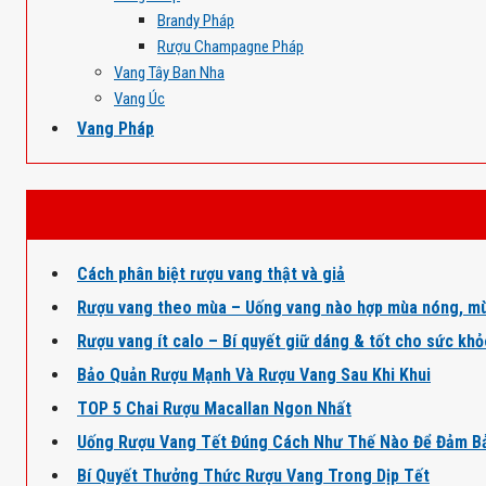
Brandy Pháp
Rượu Champagne Pháp
Vang Tây Ban Nha
Vang Úc
Vang Pháp
Cách phân biệt rượu vang thật và giả
Rượu vang theo mùa – Uống vang nào hợp mùa nóng, mù
Rượu vang ít calo – Bí quyết giữ dáng & tốt cho sức kh
Bảo Quản Rượu Mạnh Và Rượu Vang Sau Khi Khui
TOP 5 Chai Rượu Macallan Ngon Nhất
Uống Rượu Vang Tết Đúng Cách Như Thế Nào Để Đảm B
Bí Quyết Thưởng Thức Rượu Vang Trong Dịp Tết