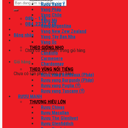
Tìm
Rượu Vang Ý
kiếm:
Vang Pháp
Vang Chile
08h - 17h
Vang Mỹ
084.2222.678
Vang Argentina
Vang New Zew Zealand
Đăng nhập
Vang Tây Ban Nha
Vang Úc
THEO GIỐNG NHO
Chưa có sản phẩm trong giỏ hàng.
Canaiolo
Carmenere
Giỏ hàng
Chardonnay
THEO VÙNG NỔI TIẾNG
Chưa có sản phẩm trong giỏ hàng.
Rượu vang Bordeaux (Pháp)
Rượu vang Burgundy (Pháp)
Rượu vang Puglia (Ý)
Rượu vang Tuscany (Ý)
RƯỢU MẠNH
THƯƠNG HIỆU LỚN
Rượu Chivas
Rượu Macallan
Rượu The Glenlivet
Rượu Glenfiddich