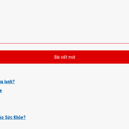
Bài viết mới
a lạnh?
ỏe
ảo Sức Khỏe?