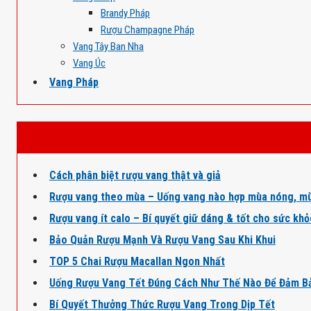
Brandy Pháp
Rượu Champagne Pháp
Vang Tây Ban Nha
Vang Úc
Vang Pháp
Cách phân biệt rượu vang thật và giả
Rượu vang theo mùa – Uống vang nào hợp mùa nóng, mù
Rượu vang ít calo – Bí quyết giữ dáng & tốt cho sức kh
Bảo Quản Rượu Mạnh Và Rượu Vang Sau Khi Khui
TOP 5 Chai Rượu Macallan Ngon Nhất
Uống Rượu Vang Tết Đúng Cách Như Thế Nào Để Đảm B
Bí Quyết Thưởng Thức Rượu Vang Trong Dịp Tết