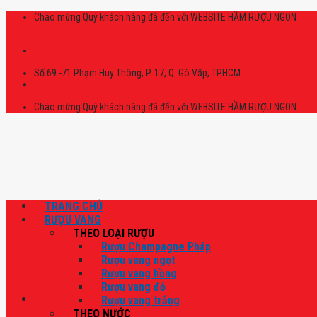
Skip
Chào mừng Quý khách hàng đã đến với WEBSITE HẦM RƯỢU NGON
to
content
Số 69 -71 Phạm Huy Thông, P. 17, Q. Gò Vấp, TPHCM
Chào mừng Quý khách hàng đã đến với WEBSITE HẦM RƯỢU NGON
TRANG CHỦ
RƯỢU VANG
THEO LOẠI RƯỢU
Rượu Champagne Pháp
Rượu vang ngọt
Rượu vang hồng
Rượu vang đỏ
Rượu vang trắng
THEO NƯỚC