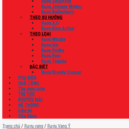
Rượu Singleton
Rượu Johnnie Walker
Rượu Ballantine’s
THEO XU HƯỚNG
Rượu X.O
Rượu King Arthur
THEO LOẠI
Rượu Whisky
Rượu Gin
Rượu Vodka
Rượu Rum
Rượu Tequila
ĐẶC BIỆT
Rượu Brandy Cognac
PHỤ KIỆN
QUÀ TẶNG
Thu mua rượu
TIN TỨC
KHUYẾN MÃI
HỆ THỐNG
Liên hệ
Cửa hàng
Trang chủ
/
Rượu vang
/
Rượu Vang Ý