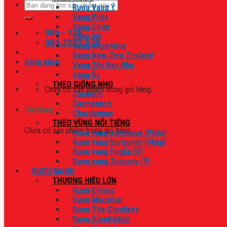
Tìm
Rượu Vang Ý
kiếm:
Vang Pháp
Vang Chile
08h - 17h
Vang Mỹ
084.2222.678
Vang Argentina
Vang New Zew Zealand
Đăng nhập
Vang Tây Ban Nha
Vang Úc
THEO GIỐNG NHO
Chưa có sản phẩm trong giỏ hàng.
Canaiolo
Carmenere
Giỏ hàng
Chardonnay
THEO VÙNG NỔI TIẾNG
Chưa có sản phẩm trong giỏ hàng.
Rượu vang Bordeaux (Pháp)
Rượu vang Burgundy (Pháp)
Rượu vang Puglia (Ý)
Rượu vang Tuscany (Ý)
RƯỢU MẠNH
THƯƠNG HIỆU LỚN
Rượu Chivas
Rượu Macallan
Rượu The Glenlivet
Rượu Glenfiddich