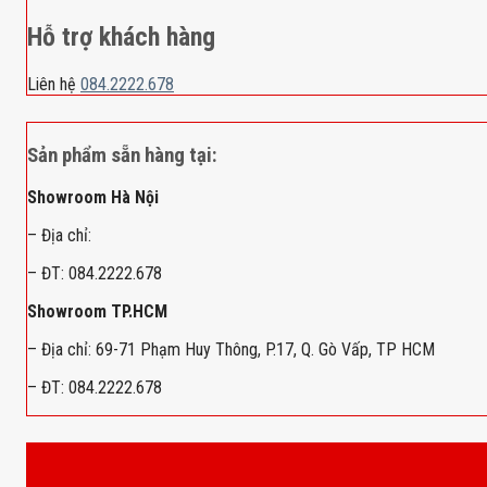
Hỗ trợ khách hàng
Liên hệ
084.2222.678
Sản phẩm sẵn hàng tại:
Showroom Hà Nội
– Địa chỉ:
– ĐT: 084.2222.678
Showroom TP.HCM
– Địa chỉ: 69-71 Phạm Huy Thông, P.17, Q. Gò Vấp, TP HCM
– ĐT: 084.2222.678