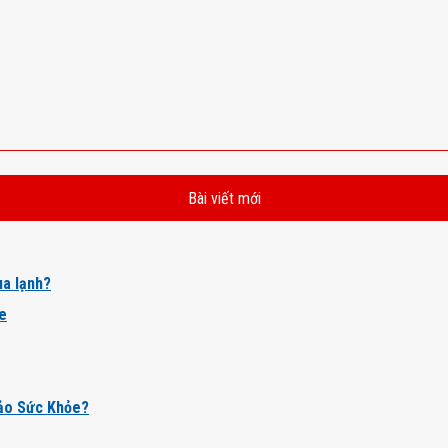
Bài viết mới
a lạnh?
ỏe
ảo Sức Khỏe?