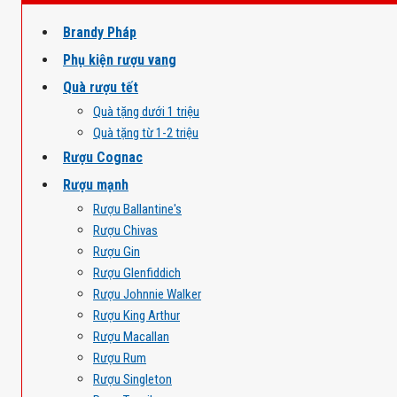
Brandy Pháp
Phụ kiện rượu vang
Quà rượu tết
Quà tặng dưới 1 triệu
Quà tặng từ 1-2 triệu
Rượu Cognac
Rượu mạnh
Rượu Ballantine's
Rượu Chivas
Rượu Gin
Rượu Glenfiddich
Rượu Johnnie Walker
Rượu King Arthur
Rượu Macallan
Rượu Rum
Rượu Singleton