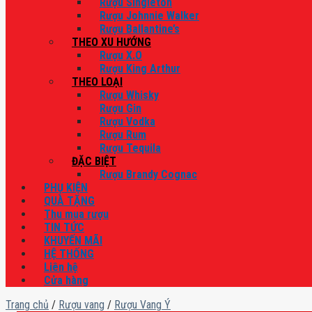
Rượu Singleton
Rượu Johnnie Walker
Rượu Ballantine’s
THEO XU HƯỚNG
Rượu X.O
Rượu King Arthur
THEO LOẠI
Rượu Whisky
Rượu Gin
Rượu Vodka
Rượu Rum
Rượu Tequila
ĐẶC BIỆT
Rượu Brandy Cognac
PHỤ KIỆN
QUÀ TẶNG
Thu mua rượu
TIN TỨC
KHUYẾN MÃI
HỆ THỐNG
Liên hệ
Cửa hàng
Trang chủ
/
Rượu vang
/
Rượu Vang Ý