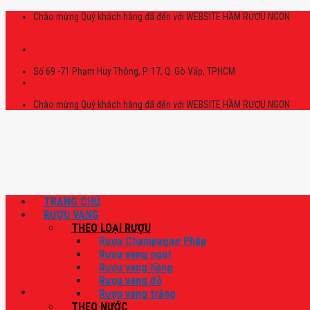
Skip
Chào mừng Quý khách hàng đã đến với WEBSITE HẦM RƯỢU NGON
to
content
Số 69 -71 Phạm Huy Thông, P. 17, Q. Gò Vấp, TPHCM
Chào mừng Quý khách hàng đã đến với WEBSITE HẦM RƯỢU NGON
TRANG CHỦ
RƯỢU VANG
THEO LOẠI RƯỢU
Rượu Champagne Pháp
Rượu vang ngọt
Rượu vang hồng
Rượu vang đỏ
Rượu vang trắng
THEO NƯỚC