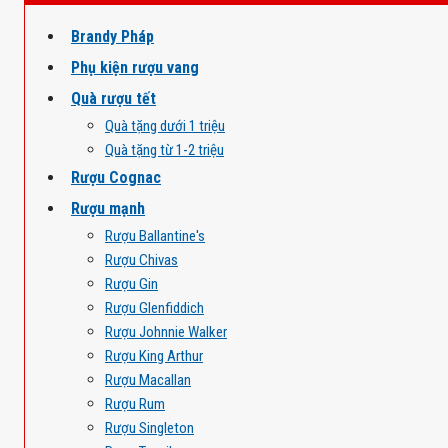
Brandy Pháp
Phụ kiện rượu vang
Quà rượu tết
Quà tặng dưới 1 triệu
Quà tặng từ 1-2 triệu
Rượu Cognac
Rượu mạnh
Rượu Ballantine's
Rượu Chivas
Rượu Gin
Rượu Glenfiddich
Rượu Johnnie Walker
Rượu King Arthur
Rượu Macallan
Rượu Rum
Rượu Singleton