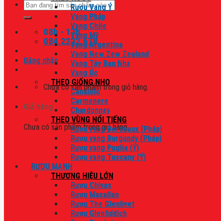
Tìm
Rượu Vang Ý
kiếm:
Vang Pháp
Vang Chile
08h - 17h
Vang Mỹ
084.2222.678
Vang Argentina
Vang New Zew Zealand
Đăng nhập
Vang Tây Ban Nha
Vang Úc
THEO GIỐNG NHO
Chưa có sản phẩm trong giỏ hàng.
Canaiolo
Carmenere
Giỏ hàng
Chardonnay
THEO VÙNG NỔI TIẾNG
Chưa có sản phẩm trong giỏ hàng.
Rượu vang Bordeaux (Pháp)
Rượu vang Burgundy (Pháp)
Rượu vang Puglia (Ý)
Rượu vang Tuscany (Ý)
RƯỢU MẠNH
THƯƠNG HIỆU LỚN
Rượu Chivas
Rượu Macallan
Rượu The Glenlivet
Rượu Glenfiddich