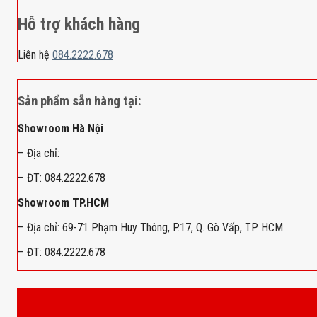
Hỗ trợ khách hàng
Liên hệ
084.2222.678
Sản phẩm sẵn hàng tại:
Showroom Hà Nội
– Địa chỉ:
– ĐT: 084.2222.678
Showroom TP.HCM
– Địa chỉ: 69-71 Phạm Huy Thông, P.17, Q. Gò Vấp, TP HCM
– ĐT: 084.2222.678