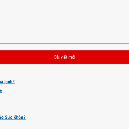
Bài viết mới
a lạnh?
ỏe
ảo Sức Khỏe?