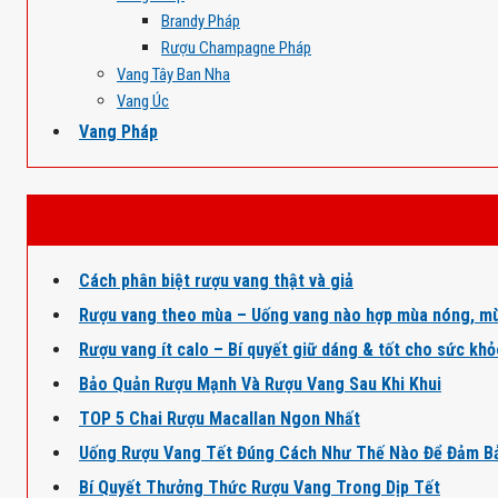
Brandy Pháp
Rượu Champagne Pháp
Vang Tây Ban Nha
Vang Úc
Vang Pháp
Cách phân biệt rượu vang thật và giả
Rượu vang theo mùa – Uống vang nào hợp mùa nóng, mù
Rượu vang ít calo – Bí quyết giữ dáng & tốt cho sức kh
Bảo Quản Rượu Mạnh Và Rượu Vang Sau Khi Khui
TOP 5 Chai Rượu Macallan Ngon Nhất
Uống Rượu Vang Tết Đúng Cách Như Thế Nào Để Đảm B
Bí Quyết Thưởng Thức Rượu Vang Trong Dịp Tết