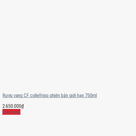
Rượu vang CF collefrisio phiên bản giới hạn 750ml
2.650.000
₫
Mua ngay