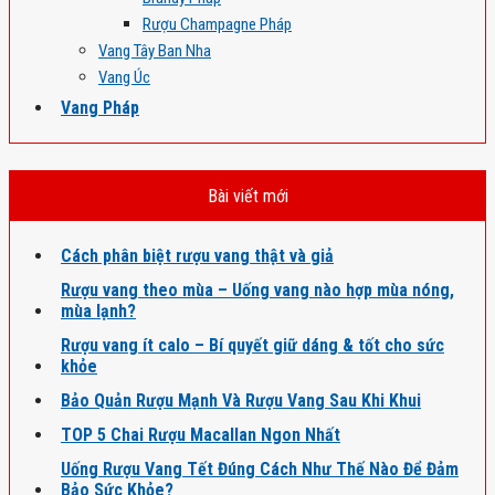
Rượu Champagne Pháp
Vang Tây Ban Nha
Vang Úc
Vang Pháp
Bài viết mới
Cách phân biệt rượu vang thật và giả
Rượu vang theo mùa – Uống vang nào hợp mùa nóng,
mùa lạnh?
Rượu vang ít calo – Bí quyết giữ dáng & tốt cho sức
khỏe
Bảo Quản Rượu Mạnh Và Rượu Vang Sau Khi Khui
TOP 5 Chai Rượu Macallan Ngon Nhất
Uống Rượu Vang Tết Đúng Cách Như Thế Nào Để Đảm
Bảo Sức Khỏe?