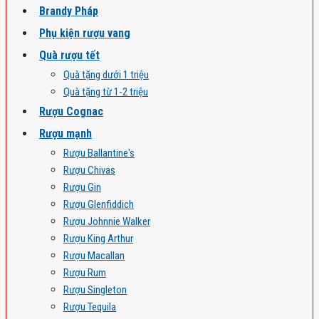
Brandy Pháp
Phụ kiện rượu vang
Quà rượu tết
Quà tặng dưới 1 triệu
Quà tặng từ 1-2 triệu
Rượu Cognac
Rượu mạnh
Rượu Ballantine's
Rượu Chivas
Rượu Gin
Rượu Glenfiddich
Rượu Johnnie Walker
Rượu King Arthur
Rượu Macallan
Rượu Rum
Rượu Singleton
Rượu Tequila