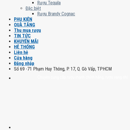
Rượu Tequila
Đặc biệt
Rượu Brandy Cognac
PHỤ KIỆN
QUÀ TẶNG
Thu mua rượu
TIN TỨC
KHUYẾN MÃI
HỆ THỐNG
Liên hệ
Cửa hàng
Đăng nhập
Số 69 -71 Phạm Huy Thông, P. 17, Q. Gò Vấp, TPHCM
Chuyên cung cấp rượu mạnh chính hãng, rượu vang nhập khẩu ca