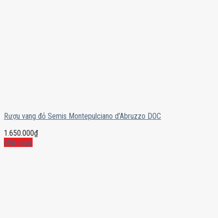
Rượu vang đỏ Semis Montepulciano d’Abruzzo DOC
1.650.000
₫
Mua ngay