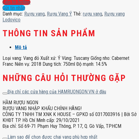
Lodovico
Liên hệ hotline
số
Gửi tin nhắn
lượng
Danh mục:
Rượu vang
,
Rượu Vang Ý
Thẻ:
rượu vang
,
Rượu vang
Lodovico
THÔNG TIN SẢN PHẨM
Mô tả
Loại vang: Vang đỏ Xuất xứ: Ý Vùng: Tuscany Giống nho: Cabernet
Franc Niên vụ: 2018 Dung tích: 750ml Độ mạnh: 14.5%
NHỮNG CÂU HỎI THƯỜNG GẶP
Địa chỉ các cửa hàng của HAMRUONGON.VN ở đâu
HẦM RƯỢU NGON
RƯỢU VANG NHẬP KHẨU CHÍNH HÃNG!
CÔNG TY TNHH TM XNK K HOUSE – GPKD số 0317003916 | Bởi Sở
KHĐT TP. Hồ Chí Minh cấp: 29/10/2021
Địa chỉ: Số 69-71 Phạm Huy Thông, P. 17, Q. Gò Vấp, TPHCM
Làm sao để chọn được chai vang phù hợp nhất