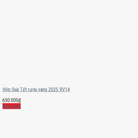
Hộp Quà Tết rượu vang 2025 RV14
650.000
₫
Mua ngay