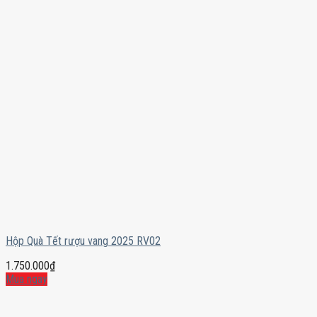
Hộp Quà Tết rượu vang 2025 RV02
1.750.000
₫
Mua ngay