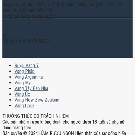
được sự lựa chọn và tin tưởng từ khách hàng, cũng như cam kết
phục vụ một cách tốt nhất!
© [2024] HẦM RƯỢU NGON
©
[2024] HẦM RƯỢU NGON
Rượu Vang Ý
Vang Pháp
Vang Argentina
Vang Mỹ
Vang Tây Ban Nha
Vang Úc
Vang New Zew Zealand
Vang Chile
THƯỞNG THỨC CÓ TRÁCH NHIỆM
Các sản phẩm rượu không dành cho người dưới 18 tuổi và phụ nữ
đang mang thai.
Bản quyền © 2024 HẦM RƯỢU NGON Hiện thân của sự cống hiến