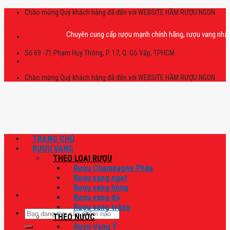
Skip
Chào mừng Quý khách hàng đã đến với WEBSITE HẦM RƯỢU NGON
to
content
Chuyên cung cấp rượu mạnh chính hãng, rượu vang nhập khẩu ca
Số 69 -71 Phạm Huy Thông, P. 17, Q. Gò Vấp, TPHCM
Chào mừng Quý khách hàng đã đến với WEBSITE HẦM RƯỢU NGON
TRANG CHỦ
RƯỢU VANG
THEO LOẠI RƯỢU
Rượu Champagne Pháp
Rượu vang ngọt
Rượu vang hồng
Rượu vang đỏ
Rượu vang trắng
Tìm
THEO NƯỚC
kiếm:
Rượu Vang Ý