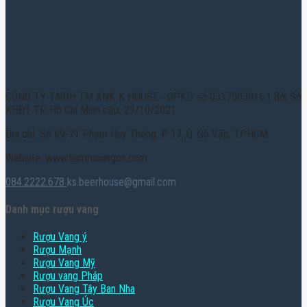
CÔNG TY TNHH TM XNK K HOUSE - GPKD số 0317003916 | Bởi Sở
KHĐT TP. Hồ Chí Minh cấp: 29/10/2021
Địa chỉ: Số 69-71 Phạm Huy Thông, P. 17, Q. Gò Vấp, TPHCM
Website: www.hamruoungon.com
084.2222.678
ks.beerhouse@gmail.com
Danh mục rượu vang
Rượu Vang ý
Rượu Mạnh
Rượu Vang Mỹ
Rượu vang Pháp
Rượu Vang Tây Ban Nha
Rượu Vang Úc