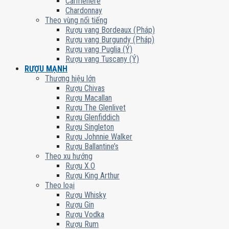
Carmenere
Chardonnay
Theo vùng nổi tiếng
Rượu vang Bordeaux (Pháp)
Rượu vang Burgundy (Pháp)
Rượu vang Puglia (Ý)
Rượu vang Tuscany (Ý)
RƯỢU MẠNH
Thương hiệu lớn
Rượu Chivas
Rượu Macallan
Rượu The Glenlivet
Rượu Glenfiddich
Rượu Singleton
Rượu Johnnie Walker
Rượu Ballantine’s
Theo xu hướng
Rượu X.O
Rượu King Arthur
Theo loại
Rượu Whisky
Rượu Gin
Rượu Vodka
Rượu Rum