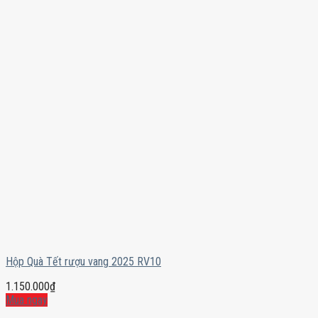
Hộp Quà Tết rượu vang 2025 RV10
1.150.000
₫
Mua ngay