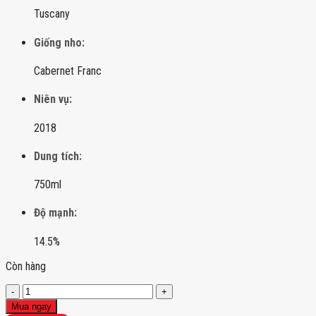
Tuscany
Giống nho:
Cabernet Franc
Niên vụ:
2018
Dung tích:
750ml
Độ mạnh:
14.5%
Còn hàng
Rượu
vang
Mua ngay