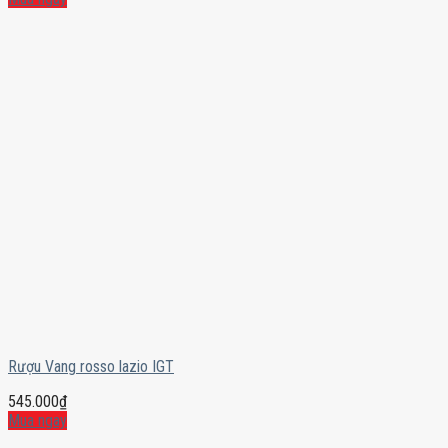
Rượu Vang rosso lazio IGT
545.000
₫
Mua ngay