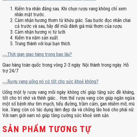
Kiểm tra nhãn đằng sau. Khi chọn rượu vang không chỉ xem
nhãn mặt trước.
Cảm nhận hương thơm từ khứu giác. Sau bước đọc nhãn chai
cả trước và sau, hãy để mũi đánh giá mùi thơm của rượu.
Cảm nhận hương vị từ lưỡi.
Kiểm tra năm sản xuất.
Trung thành với loại bạn thích.
Thời gian giao hàng trong bao lâu?
Giao hàng toàn quốc trong vòng 2-3 ngày. Nội thành trong ngày. Hỗ
trợ 24/7
Rượu vang uống nó có tốt cho sức khoẻ không?
Uống một ly rượu vang mỗi ngày không chỉ giúp tăng sức đề kháng,
tốt cho trí nhớ và thính giác… Hơn thế rượu vang còn giúp ngăn ngừa
một số bệnh như tim mạch, tiểu đường, trầm cảm, gan nhiễm mỡ, mù
loà…Vang còn có tác dụng làm đẹp da và chống lão hoá cho phái nữ.
Với nam giới nam nó giúp tăng cường sức khoẻ sinh sản.
SẢN PHẨM TƯƠNG TỰ