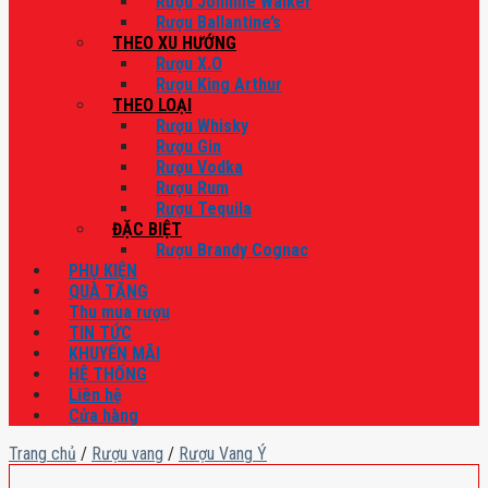
Rượu Johnnie Walker
Rượu Ballantine’s
THEO XU HƯỚNG
Rượu X.O
Rượu King Arthur
THEO LOẠI
Rượu Whisky
Rượu Gin
Rượu Vodka
Rượu Rum
Rượu Tequila
ĐẶC BIỆT
Rượu Brandy Cognac
PHỤ KIỆN
QUÀ TẶNG
Thu mua rượu
TIN TỨC
KHUYẾN MÃI
HỆ THỐNG
Liên hệ
Cửa hàng
Trang chủ
/
Rượu vang
/
Rượu Vang Ý