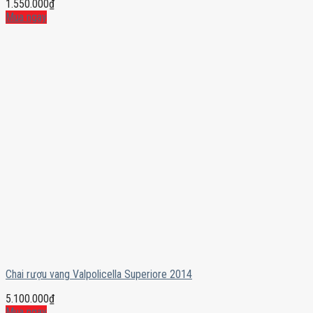
1.550.000
₫
Mua ngay
Chai rượu vang Valpolicella Superiore 2014
5.100.000
₫
Mua ngay