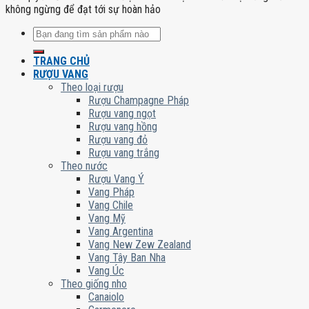
không ngừng để đạt tới sự hoàn hảo
Tìm
kiếm:
TRANG CHỦ
RƯỢU VANG
Theo loại rượu
Rượu Champagne Pháp
Rượu vang ngọt
Rượu vang hồng
Rượu vang đỏ
Rượu vang trắng
Theo nước
Rượu Vang Ý
Vang Pháp
Vang Chile
Vang Mỹ
Vang Argentina
Vang New Zew Zealand
Vang Tây Ban Nha
Vang Úc
Theo giống nho
Canaiolo