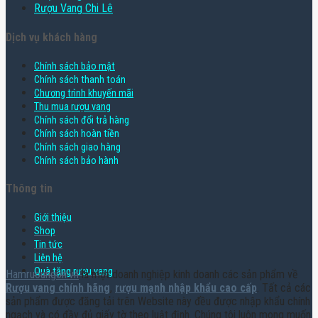
Rượu Vang Chi Lê
Dịch vụ khách hàng
Chính sách bảo mật
Chính sách thanh toán
Chương trình khuyến mãi
Thu mua rượu vang
Chính sách đổi trả hàng
Chính sách hoàn tiền
Chính sách giao hàng
Chính sách bảo hành
Thông tin
Giới thiệu
Shop
Tin tức
Liên hệ
Quà tặng rượu vang
Hamruoungon.vn
là một doanh nghiệp kinh doanh các sản phẩm về
Rượu vang chính hãng
,
rượu mạnh nhập khẩu cao cấp
. Tất cả các
sản phẩm được đăng tải trên Website này đều được nhập khẩu chính
ngạch và có đầy đủ giấy tờ theo luật định. Chúng tôi luôn mong muốn