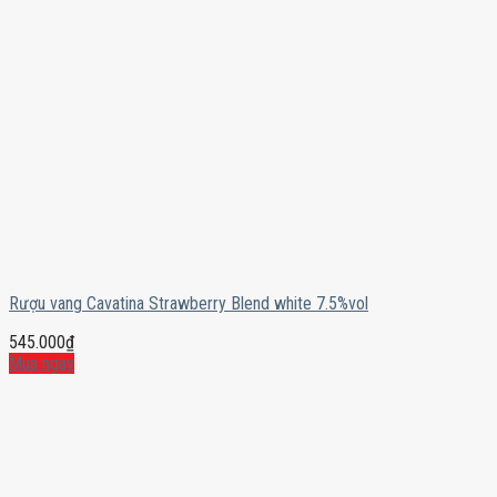
Rượu vang Cavatina Strawberry Blend white 7.5%vol
545.000
₫
Mua ngay