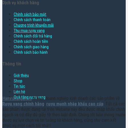
Dịch vụ khách hàng
Chính sách bảo mật
Chính sách thanh toán
Chương trình khuyến mãi
Thu mua rượu vang
Chính sách đổi trả hàng
Chính sách hoàn tiền
Chính sách giao hàng
Chính sách bảo hành
Thông tin
Giới thiệu
Shop
Tin tức
Liên hệ
Quà tặng rượu vang
Hamruoungon.vn
là một doanh nghiệp kinh doanh các sản phẩm về
Rượu vang chính hãng
,
rượu mạnh nhập khẩu cao cấp
. Tất cả các
sản phẩm được đăng tải trên Website này đều được nhập khẩu chính
ngạch và có đầy đủ giấy tờ theo luật định. Chúng tôi luôn mong muốn
được sự lựa chọn và tin tưởng từ khách hàng, cũng như cam kết
phục vụ một cách tốt nhất!