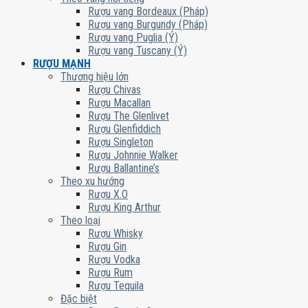
Rượu vang Bordeaux (Pháp)
Rượu vang Burgundy (Pháp)
Rượu vang Puglia (Ý)
Rượu vang Tuscany (Ý)
RƯỢU MẠNH
Thương hiệu lớn
Rượu Chivas
Rượu Macallan
Rượu The Glenlivet
Rượu Glenfiddich
Rượu Singleton
Rượu Johnnie Walker
Rượu Ballantine’s
Theo xu hướng
Rượu X.O
Rượu King Arthur
Theo loại
Rượu Whisky
Rượu Gin
Rượu Vodka
Rượu Rum
Rượu Tequila
Đặc biệt