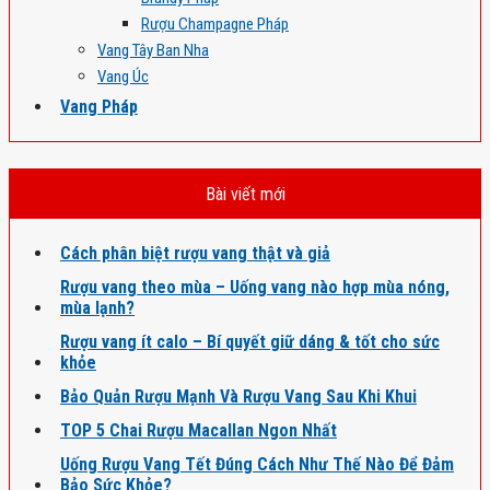
Rượu Champagne Pháp
Vang Tây Ban Nha
Vang Úc
Vang Pháp
Bài viết mới
Cách phân biệt rượu vang thật và giả
Rượu vang theo mùa – Uống vang nào hợp mùa nóng,
mùa lạnh?
Rượu vang ít calo – Bí quyết giữ dáng & tốt cho sức
khỏe
Bảo Quản Rượu Mạnh Và Rượu Vang Sau Khi Khui
TOP 5 Chai Rượu Macallan Ngon Nhất
Uống Rượu Vang Tết Đúng Cách Như Thế Nào Để Đảm
Bảo Sức Khỏe?