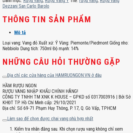
Danh mục:
Rượu vang
,
Rượu Vang Ý
Thẻ:
rượu vang
,
Rượu vang
Barolo
Dezzani San Carlo Barolo
số
lượng
THÔNG TIN SẢN PHẨM
Mô tả
Loại vang: Vang đỏ Xuất xứ: Ý Vùng: Piemonte/Piedmont Giống nho:
Nebbiolo Dung tích: 750ml Độ mạnh: 14%
NHỮNG CÂU HỎI THƯỜNG GẶP
Địa chỉ các cửa hàng của HAMRUONGON.VN ở đâu
HẦM RƯỢU NGON
RƯỢU VANG NHẬP KHẨU CHÍNH HÃNG!
CÔNG TY TNHH TM XNK K HOUSE – GPKD số 0317003916 | Bởi Sở
KHĐT TP. Hồ Chí Minh cấp: 29/10/2021
Địa chỉ: Số 69-71 Phạm Huy Thông, P. 17, Q. Gò Vấp, TPHCM
Làm sao để chọn được chai vang phù hợp nhất
Kiểm tra nhãn đằng sau. Khi chọn rượu vang không chỉ xem