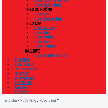
Rượu Johnnie Walker
Rượu Ballantine’s
THEO XU HƯỚNG
Rượu X.O
Rượu King Arthur
THEO LOẠI
Rượu Whisky
Rượu Gin
Rượu Vodka
Rượu Rum
Rượu Tequila
ĐẶC BIỆT
Rượu Brandy Cognac
PHỤ KIỆN
QUÀ TẶNG
Thu mua rượu
TIN TỨC
KHUYẾN MÃI
HỆ THỐNG
Liên hệ
Cửa hàng
Trang chủ
/
Rượu vang
/
Rượu Vang Ý