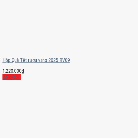
Hộp Quà Tết rượu vang 2025 RV09
1.220.000
₫
Mua ngay