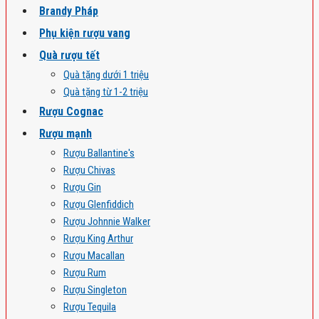
Brandy Pháp
Phụ kiện rượu vang
Quà rượu tết
Quà tặng dưới 1 triệu
Quà tặng từ 1-2 triệu
Rượu Cognac
Rượu mạnh
Rượu Ballantine's
Rượu Chivas
Rượu Gin
Rượu Glenfiddich
Rượu Johnnie Walker
Rượu King Arthur
Rượu Macallan
Rượu Rum
Rượu Singleton
Rượu Tequila