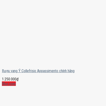
Rượu vang Ý Collefrisio Appassimento chính hãng
1.250.000
₫
Mua ngay