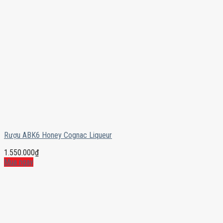
Rượu ABK6 Honey Cognac Liqueur
1.550.000
₫
Mua ngay