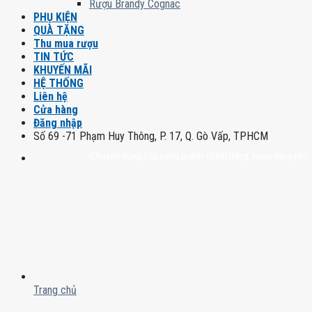
Rượu Brandy Cognac
PHỤ KIỆN
QUÀ TẶNG
Thu mua rượu
TIN TỨC
KHUYẾN MÃI
HỆ THỐNG
Liên hệ
Cửa hàng
Đăng nhập
Số 69 -71 Phạm Huy Thông, P. 17, Q. Gò Vấp, TPHCM
Chuyên cung cấp rượu mạnh chính hãng, rượu vang nhập khẩu ca
Trang chủ