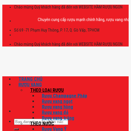
Skip
Chào mừng Quý khách hàng đã đến với WEBSITE HẦM RƯỢU NGON
to
content
Chuyên cung cấp rượu mạnh chính hãng, rượu vang nhập khẩu ca
Số 69 -71 Phạm Huy Thông, P. 17, Q. Gò Vấp, TPHCM
Chào mừng Quý khách hàng đã đến với WEBSITE HẦM RƯỢU NGON
TRANG CHỦ
RƯỢU VANG
THEO LOẠI RƯỢU
Rượu Champagne Pháp
Rượu vang ngọt
Rượu vang hồng
Rượu vang đỏ
Rượu vang trắng
Tìm
THEO NƯỚC
kiếm:
Rượu Vang Ý