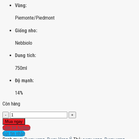
Vùng:
Piemonte/Piedmont
Giống nho:
Nebbiolo
Dung tích:
750ml
Độ mạnh:
14%
Còn hàng
Rượu
vang
Mua ngay
Dezzani
Liên hệ hotline
San
Gửi tin nhắn
Carlo