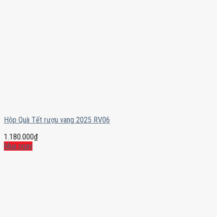
Hộp Quà Tết rượu vang 2025 RV06
1.180.000
₫
Mua ngay