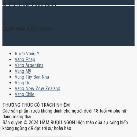
© [2024] HẦM RƯỢU NGON
©
[2024] HẦM RƯỢU NGON
Rượu Vang Ý
Vang Pháp
Vang Argentina
Vang Mỹ
Vang Tây Ban Nha
Vang Úc
Vang New Zew Zealand
Vang Chile
THƯỞNG THỨC CÓ TRÁCH NHIỆM
Các sản phẩm rượu không dành cho người dưới 18 tuổi và phụ nữ
đang mang thai.
Bản quyền © 2024 HẦM RƯỢU NGON Hiện thân của sự cống hiến
không ngừng để đạt tới sự hoàn hảo