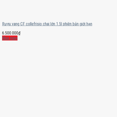
Rượu vang CF collefrisio chai lớn 1.5l phiên bản giới hạn
6.500.000
₫
Mua ngay