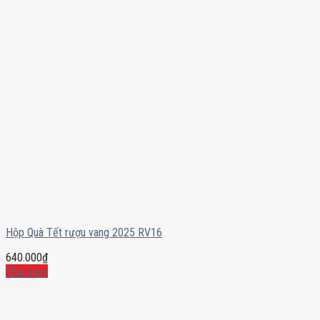
Hộp Quà Tết rượu vang 2025 RV16
640.000
₫
Mua ngay