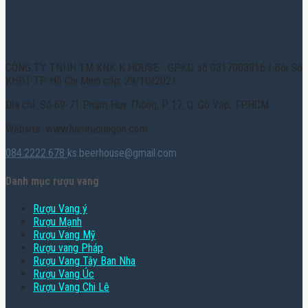
CÔNG TY TNHH TM XNK K HOUSE - GPKD số 0317003916 | Bởi Sở
KHĐT TP. Hồ Chí Minh cấp: 29/10/2021
Địa chỉ: Số 69-71 Phạm Huy Thông, P. 17, Q. Gò Vấp, TPHCM
Website: www.hamruoungon.com
084.2222.678
ks.beerhouse@gmail.com
Danh mục rượu vang
Rượu Vang ý
Rượu Mạnh
Rượu Vang Mỹ
Rượu vang Pháp
Rượu Vang Tây Ban Nha
Rượu Vang Úc
Rượu Vang Chi Lê