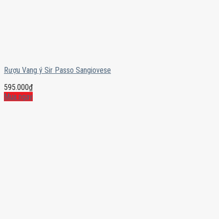
Rượu Vang ý Sir Passo Sangiovese
595.000
₫
Mua ngay