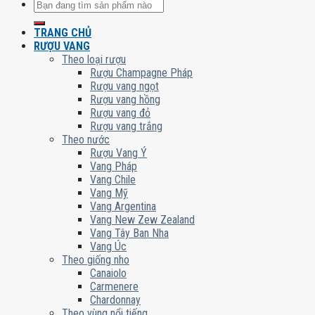
Tìm
kiếm:
TRANG CHỦ
RƯỢU VANG
Theo loại rượu
Rượu Champagne Pháp
Rượu vang ngọt
Rượu vang hồng
Rượu vang đỏ
Rượu vang trắng
Theo nước
Rượu Vang Ý
Vang Pháp
Vang Chile
Vang Mỹ
Vang Argentina
Vang New Zew Zealand
Vang Tây Ban Nha
Vang Úc
Theo giống nho
Canaiolo
Carmenere
Chardonnay
Theo vùng nổi tiếng