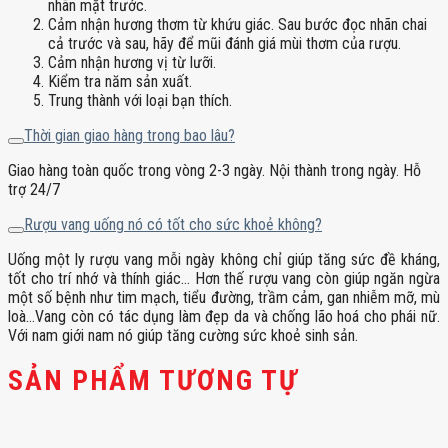
nhãn mặt trước.
Cảm nhận hương thơm từ khứu giác. Sau bước đọc nhãn chai
cả trước và sau, hãy để mũi đánh giá mùi thơm của rượu.
Cảm nhận hương vị từ lưỡi.
Kiểm tra năm sản xuất.
Trung thành với loại bạn thích.
Thời gian giao hàng trong bao lâu?
Giao hàng toàn quốc trong vòng 2-3 ngày. Nội thành trong ngày. Hỗ
trợ 24/7
Rượu vang uống nó có tốt cho sức khoẻ không?
Uống một ly rượu vang mỗi ngày không chỉ giúp tăng sức đề kháng,
tốt cho trí nhớ và thính giác… Hơn thế rượu vang còn giúp ngăn ngừa
một số bệnh như tim mạch, tiểu đường, trầm cảm, gan nhiễm mỡ, mù
loà…Vang còn có tác dụng làm đẹp da và chống lão hoá cho phái nữ.
Với nam giới nam nó giúp tăng cường sức khoẻ sinh sản.
SẢN PHẨM TƯƠNG TỰ