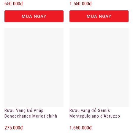
650.000
₫
1.550.000
₫
MUA NGAY
MUA NGAY
Rượu Vang Đỏ Pháp
Rượu vang đỏ Semis
Bonecchance Merlot chính
Montepulciano d’Abruzzo
hãng
DOC
275.000
₫
1.650.000
₫