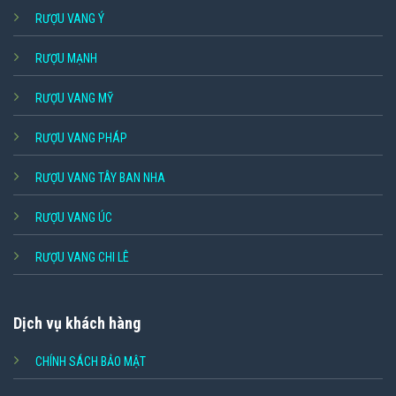
RƯỢU VANG Ý
RƯỢU MẠNH
RƯỢU VANG MỸ
RƯỢU VANG PHÁP
RƯỢU VANG TÂY BAN NHA
RƯỢU VANG ÚC
RƯỢU VANG CHI LÊ
Dịch vụ khách hàng
CHÍNH SÁCH BẢO MẬT