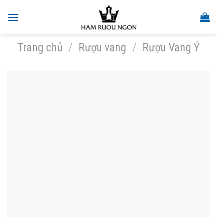
Skip
to
content
Trang chủ
/
Rượu vang
/
Rượu Vang Ý