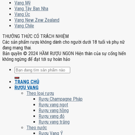
Vang Mỹ
Vang Tây Ban Nha
Vang Úc
Vang New Zew Zealand
Vang Chile
THƯỞNG THỨC CÓ TRÁCH NHIỆM
Các sản phẩm rượu không dành cho người dưới 18 tuổi và phụ nữ
đang mang thai.
Bản quyền © 2024 HẦM RƯỢU NGON Hiện thân của sự cống hiến
không ngừng để đạt tới sự hoàn hảo
Tìm
kiếm:
TRANG CHỦ
RƯỢU VANG
Theo loại rượu
Rượu Champagne Pháp
Rượu vang ngọt
Rượu vang hồng
Rượu vang đỏ
Rượu vang trắng
Theo nước
Rượu Vang Ý