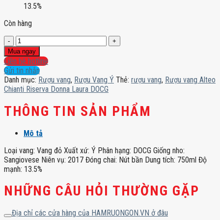
13.5%
Còn hàng
Rượu
vang
Mua ngay
Alteo
Liên hệ hotline
Chianti
Gửi tin nhắn
Riserva
Danh mục:
Rượu vang
,
Rượu Vang Ý
Thẻ:
rượu vang
,
Rượu vang Alteo
Donna
Chianti Riserva Donna Laura DOCG
Laura
DOCG
THÔNG TIN SẢN PHẨM
số
lượng
Mô tả
Loại vang: Vang đỏ Xuất xứ: Ý Phân hạng: DOCG Giống nho:
Sangiovese Niên vụ: 2017 Đóng chai: Nút bần Dung tích: 750ml Độ
mạnh: 13.5%
NHỮNG CÂU HỎI THƯỜNG GẶP
Địa chỉ các cửa hàng của HAMRUONGON.VN ở đâu