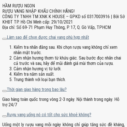
HẦM RƯỢU NGON
RƯỢU VANG NHẬP KHẨU CHÍNH HÃNG!
CÔNG TY TNHH TM XNK K HOUSE – GPKD số 0317003916 | Bởi Sở
KHĐT TP. Hồ Chí Minh cấp: 29/10/2021
Địa chỉ: Số 69-71 Phạm Huy Thông, P. 17, Q. Gò Vấp, TPHCM
Làm sao để chọn được chai vang phù hợp nhất
Kiểm tra nhãn đằng sau. Khi chọn rượu vang không chỉ xem
nhãn mặt trước.
Cảm nhận hương thơm từ khứu giác. Sau bước đọc nhãn chai
cả trước và sau, hãy để mũi đánh giá mùi thơm của rượu.
Cảm nhận hương vị từ lưỡi.
Kiểm tra năm sản xuất.
Trung thành với loại bạn thích.
Thời gian giao hàng trong bao lâu?
Giao hàng toàn quốc trong vòng 2-3 ngày. Nội thành trong ngày. Hỗ
trợ 24/7
Rượu vang uống nó có tốt cho sức khoẻ không?
Uống một ly rượu vang mỗi ngày không chỉ giúp tăng sức đề kháng,