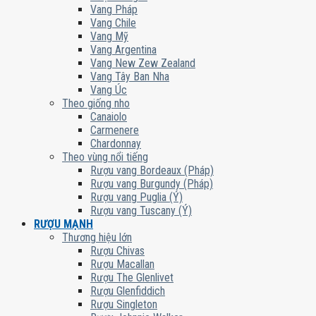
Vang Pháp
Vang Chile
Vang Mỹ
Vang Argentina
Vang New Zew Zealand
Vang Tây Ban Nha
Vang Úc
Theo giống nho
Canaiolo
Carmenere
Chardonnay
Theo vùng nổi tiếng
Rượu vang Bordeaux (Pháp)
Rượu vang Burgundy (Pháp)
Rượu vang Puglia (Ý)
Rượu vang Tuscany (Ý)
RƯỢU MẠNH
Thương hiệu lớn
Rượu Chivas
Rượu Macallan
Rượu The Glenlivet
Rượu Glenfiddich
Rượu Singleton