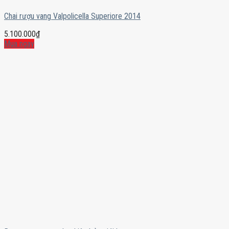
Chai rượu vang Valpolicella Superiore 2014
5.100.000
₫
Mua ngay