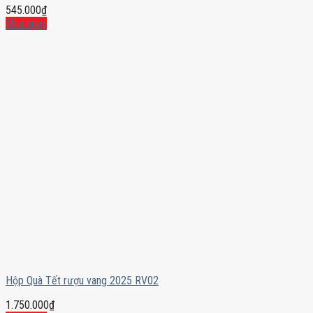
545.000
₫
Mua ngay
Hộp Quà Tết rượu vang 2025 RV02
1.750.000
₫