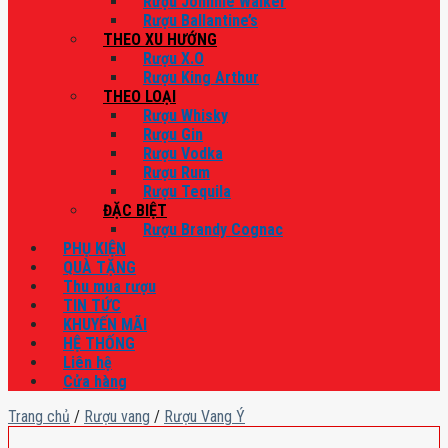
Rượu Johnnie Walker
Rượu Ballantine’s
THEO XU HƯỚNG
Rượu X.O
Rượu King Arthur
THEO LOẠI
Rượu Whisky
Rượu Gin
Rượu Vodka
Rượu Rum
Rượu Tequila
ĐẶC BIỆT
Rượu Brandy Cognac
PHỤ KIỆN
QUÀ TẶNG
Thu mua rượu
TIN TỨC
KHUYẾN MÃI
HỆ THỐNG
Liên hệ
Cửa hàng
Trang chủ
/
Rượu vang
/
Rượu Vang Ý