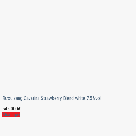
Rượu vang Cavatina Strawberry Blend white 7.5%vol
545.000
₫
Mua ngay