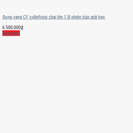
Rượu vang CF collefrisio chai lớn 1.5l phiên bản giới hạn
6.500.000
₫
Mua ngay