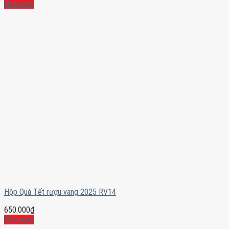
Mua ngay
Hộp Quà Tết rượu vang 2025 RV14
650.000
₫
Mua ngay