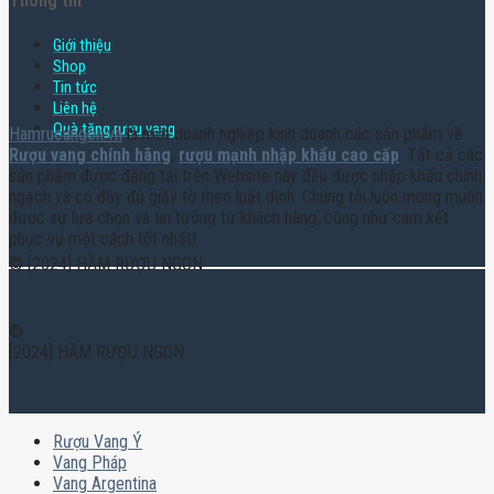
Thông tin
Giới thiệu
Shop
Tin tức
Liên hệ
Quà tặng rượu vang
Hamruoungon.vn
là một doanh nghiệp kinh doanh các sản phẩm về
Rượu vang chính hãng
,
rượu mạnh nhập khẩu cao cấp
. Tất cả các
sản phẩm được đăng tải trên Website này đều được nhập khẩu chính
ngạch và có đầy đủ giấy tờ theo luật định. Chúng tôi luôn mong muốn
được sự lựa chọn và tin tưởng từ khách hàng, cũng như cam kết
phục vụ một cách tốt nhất!
© [2024] HẦM RƯỢU NGON
©
[2024] HẦM RƯỢU NGON
Rượu Vang Ý
Vang Pháp
Vang Argentina