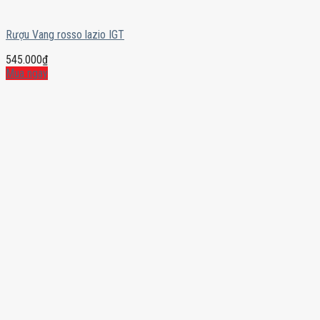
Rượu Vang rosso lazio IGT
545.000
₫
Mua ngay