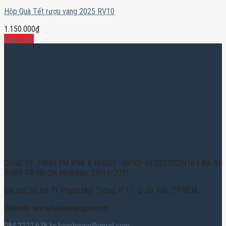
Hộp Quà Tết rượu vang 2025 RV10
1.150.000
₫
Mua ngay
CÔNG TY TNHH TM XNK K HOUSE - GPKD số 0317003916 | Bởi Sở
KHĐT TP. Hồ Chí Minh cấp: 29/10/2021
Địa chỉ: Số 69-71 Phạm Huy Thông, P. 17, Q. Gò Vấp, TPHCM
Website: www.hamruoungon.com
084.2222.678
ks.beerhouse@gmail.com