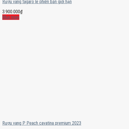
Rượu vang tagaro le phiên bản giới hạn
3.900.000
₫
Mua ngay
Rượu vang P Peach cavatina premium 2023