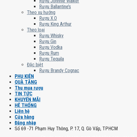
Rượu Johnnie Walker
Rượu Ballantine’s
Theo xu hướng
Rượu X.O
Rượu King Arthur
Theo loại
Rượu Whisky
Rượu Gin
Rượu Vodka
Rượu Rum
Rượu Tequila
Đặc biệt
Rượu Brandy Cognac
PHỤ KIỆN
QUÀ TẶNG
Thu mua rượu
TIN TỨC
KHUYẾN MÃI
HỆ THỐNG
Liên hệ
Cửa hàng
Đăng nhập
Số 69 -71 Phạm Huy Thông, P. 17, Q. Gò Vấp, TPHCM