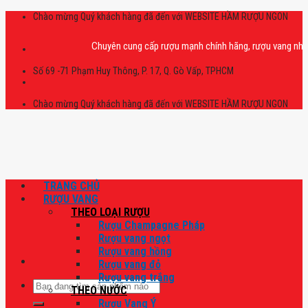
Skip
Chào mừng Quý khách hàng đã đến với WEBSITE HẦM RƯỢU NGON
to
content
Chuyên cung cấp rượu mạnh chính hãng, rượu vang nhập khẩu ca
Số 69 -71 Phạm Huy Thông, P. 17, Q. Gò Vấp, TPHCM
Chào mừng Quý khách hàng đã đến với WEBSITE HẦM RƯỢU NGON
TRANG CHỦ
RƯỢU VANG
THEO LOẠI RƯỢU
Rượu Champagne Pháp
Rượu vang ngọt
Rượu vang hồng
Rượu vang đỏ
Rượu vang trắng
Tìm
THEO NƯỚC
kiếm:
Rượu Vang Ý