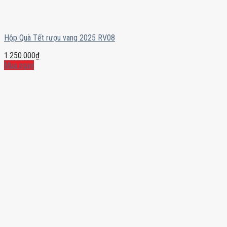
Hộp Quà Tết rượu vang 2025 RV08
1.250.000
₫
Mua ngay