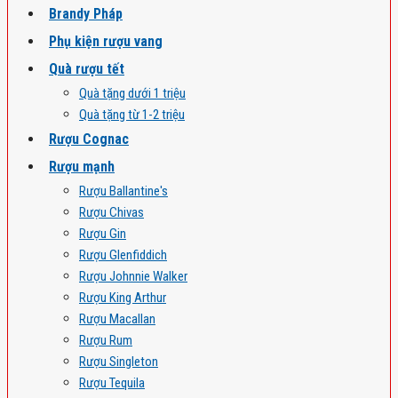
Brandy Pháp
Phụ kiện rượu vang
Quà rượu tết
Quà tặng dưới 1 triệu
Quà tặng từ 1-2 triệu
Rượu Cognac
Rượu mạnh
Rượu Ballantine's
Rượu Chivas
Rượu Gin
Rượu Glenfiddich
Rượu Johnnie Walker
Rượu King Arthur
Rượu Macallan
Rượu Rum
Rượu Singleton
Rượu Tequila