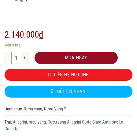
2.140.000
₫
Còn hàng
Rượu vang Allegrini Corte Giara Amarone La Groletta số lượng
MUA NGAY
LIÊN HỆ HOTLINE
GỬI TIN NHẮN
Danh mục:
Rượu vang
,
Rượu Vang Ý
Thẻ:
Allegrini
,
rượu vang
,
Rượu vang Allegrini Corte Giara Amarone La
Groletta