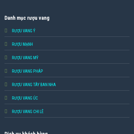
Danh mục rượu vang
RƯỢU VANG Ý
RƯỢU MẠNH
RƯỢU VANG MỸ
RƯỢU VANG PHÁP
RƯỢU VANG TÂY BAN NHA
RƯỢU VANG ÚC
RƯỢU VANG CHI LÊ
Dịch vụ khách hàng