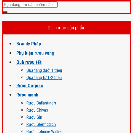
Danh mục sản phẩm
Brandy Pháp
Phụ kiện rượu vang
Quà rượu tết
Quà tặng dưới 1 triệu
Quà tặng từ 1-2 triệu
Rượu Cognac
Rượu mạnh
Rượu Ballantine's
Rượu Chivas
Rượu Gin
Rượu Glenfiddich
Rượu Johnnie Walker