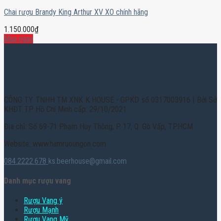
Chai rượu Brandy King Arthur XV XO chính hãng
1.150.000
₫
Mua ngay
CÔNG TY TNHH TM XNK K HOUSE - GPKD số 0317003916 | Bởi Sở
KHĐT TP. Hồ Chí Minh cấp: 29/10/2021
Địa chỉ: Số 69-71 Phạm Huy Thông, P. 17, Q. Gò Vấp, TPHCM
Website: www.hamruoungon.com
084.2222.678
ks.beerhouse@gmail.com
Danh mục rượu vang
Rượu Vang ý
Rượu Mạnh
Rượu Vang Mỹ