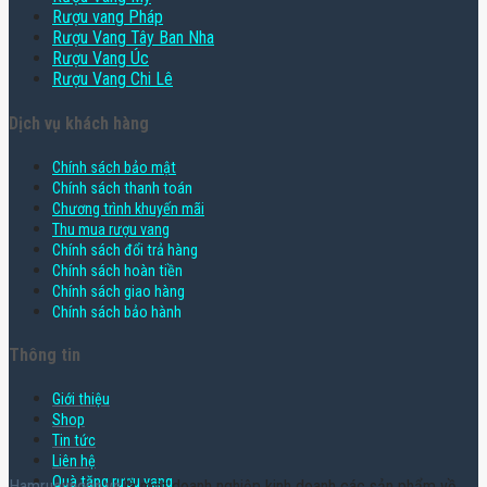
Rượu vang Pháp
Rượu Vang Tây Ban Nha
Rượu Vang Úc
Rượu Vang Chi Lê
Dịch vụ khách hàng
Chính sách bảo mật
Chính sách thanh toán
Chương trình khuyến mãi
Thu mua rượu vang
Chính sách đổi trả hàng
Chính sách hoàn tiền
Chính sách giao hàng
Chính sách bảo hành
Thông tin
Giới thiệu
Shop
Tin tức
Liên hệ
Quà tặng rượu vang
Hamruoungon.vn
là một doanh nghiệp kinh doanh các sản phẩm về