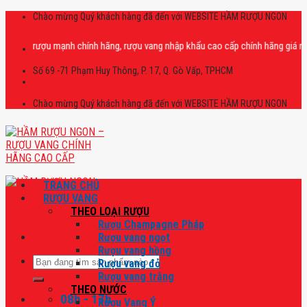
Skip
Chào mừng Quý khách hàng đã đến với WEBSITE HẦM RƯỢU NGON
to
content
ấp rượu mạnh chính hãng, rượu vang nhập khẩu cao cấp chính hãng giá rẻ số 1
Số 69 -71 Phạm Huy Thông, P. 17, Q. Gò Vấp, TPHCM
Chào mừng Quý khách hàng đã đến với WEBSITE HẦM RƯỢU NGON
TRANG CHỦ
RƯỢU VANG
THEO LOẠI RƯỢU
Rượu Champagne Pháp
Rượu vang ngọt
Rượu vang hồng
Tìm
Rượu vang đỏ
kiếm:
Rượu vang trắng
THEO NƯỚC
08h - 17h
Rượu Vang Ý