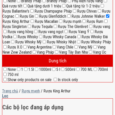
None
Brandy Pháp
Brandy Pháp
Phụ kiện rượu vang
Quà rượu tết
Quà tặng dưới 1 triệu
Quà tặng từ 1-2 triệu
Rượu Ballantine's
Rượu Champagne Pháp
Rượu Chivas
Rượu
Cognac
Rượu Gin
Rượu Glenfiddich
Rượu Johnnie Walker
Rượu King Arthur
Rượu Macallan
Rượu mạnh
Rượu Rum
Rượu Singleton
Rượu Tequila
Rượu The Glenlivet
Rượu vang
Rượu vang hồng
Rượu vang ngọt
Rượu Vang Ý
Rượu
Vodka
Rượu Whisky
Rượu Whisky Canada
Rượu Whisky Đài
Loan
Rượu Whisky Mỹ
Rượu Whisky Nhật
Rượu Whisky Pháp
Rượu X.O
Vang Argentina
Vang Chile
Vang Mỹ
Vang
New Zew Zealand
Vang Pháp
Vang Tây Ban Nha
Vang Úc
Dung tích
None
1
1.5l
1000ml
5 l
500ml
700 ML
700ml
750 ml
Show only products on sale
In stock only
Trang chủ
/
Rượu mạnh
/
Rượu King Arthur
Lọc
Các bộ lọc đang áp dụng