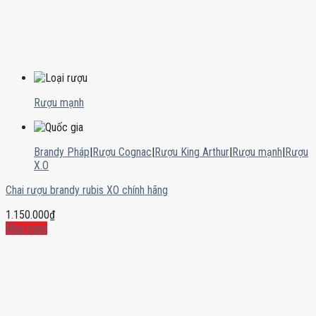
Rượu mạnh
Brandy Pháp
|
Rượu Cognac
|
Rượu King Arthur
|
Rượu mạnh
|
Rượu
X.O
Chai rượu brandy rubis XO chính hãng
1.150.000
₫
Mua ngay