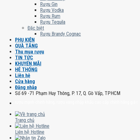
Rượu Gin
Rượu Vodka
Rượu Rum
Rượu Tequila
Đặc biệt
Rượu Brandy Cognac
PHỤ KIỆN
QUÀ TẶNG
Thu mua rượu
TIN TỨC
KHUYẾN MÃI
HỆ THỐNG
Liên hệ
Cửa hàng
Đăng nhập
Số 69 -71 Phạm Huy Thông, P. 17, Q. Gò Vấp, TPHCM
ấp rượu mạnh chính hãng, rượu vang nhập khẩu cao cấp chính hãng giá rẻ số 1
Trang chủ
Liên hệ Hotline