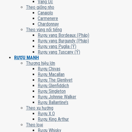
Vang Úc
Theo giống nho
Canaiolo
Carmenere
Chardonnay
Theo vùng nổi tiếng
Rượu vang Bordeaux (Pháp)
Rượu vang Burgundy (Pháp)
Rượu vang Puglia (Ý)
Rượu vang Tuscany (Ý)
RƯỢU MẠNH
Thương hiệu lớn
Rượu Chivas
Rượu Macallan
Rượu The Glenlivet
Rượu Glenfiddich
Rượu Singleton
Rượu Johnnie Walker
Rượu Ballantine’s
Theo xu hướng
Rượu X.O
Rượu King Arthur
Theo loại
Rượu Whisky