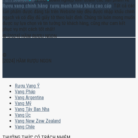
Rượu vang chính hãng
,
rượu mạnh nhập khẩu cao cấp
. Tất cả các
sản phẩm được đăng tải trên Website này đều được nhập khẩu chính
ngạch và có đầy đủ giấy tờ theo luật định. Chúng tôi luôn mong muốn
được sự lựa chọn và tin tưởng từ khách hàng, cũng như cam kết
phục vụ một cách tốt nhất!
© [2024] HẦM RƯỢU NGON
©
[2024] HẦM RƯỢU NGON
Rượu Vang Ý
Vang Pháp
Vang Argentina
Vang Mỹ
Vang Tây Ban Nha
Vang Úc
Vang New Zew Zealand
Vang Chile
THƯỞNG THỨC CÓ TRÁCH NHIỆM