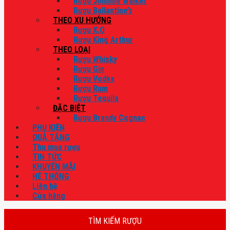
Rượu Johnnie Walker
Rượu Ballantine’s
THEO XU HƯỚNG
Rượu X.O
Rượu King Arthur
THEO LOẠI
Rượu Whisky
Rượu Gin
Rượu Vodka
Rượu Rum
Rượu Tequila
ĐẶC BIỆT
Rượu Brandy Cognac
PHỤ KIỆN
QUÀ TẶNG
Thu mua rượu
TIN TỨC
KHUYẾN MÃI
HỆ THỐNG
Liên hệ
Cửa hàng
TÌM KIẾM RƯỢU