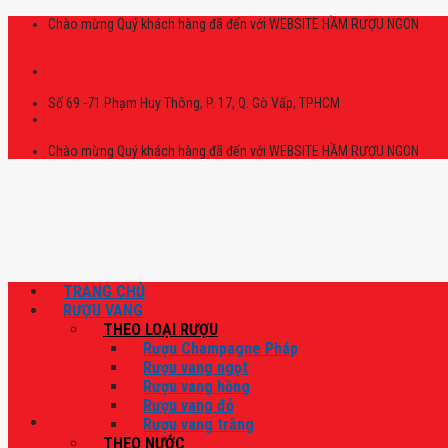
Skip
Chào mừng Quý khách hàng đã đến với WEBSITE HẦM RƯỢU NGON
to
content
Số 69 -71 Phạm Huy Thông, P. 17, Q. Gò Vấp, TPHCM
Chào mừng Quý khách hàng đã đến với WEBSITE HẦM RƯỢU NGON
TRANG CHỦ
RƯỢU VANG
THEO LOẠI RƯỢU
Rượu Champagne Pháp
Rượu vang ngọt
Rượu vang hồng
Rượu vang đỏ
Rượu vang trắng
THEO NƯỚC