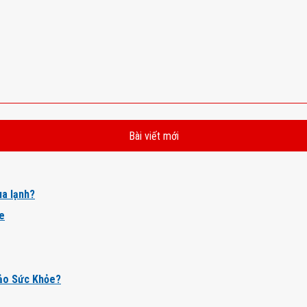
Bài viết mới
a lạnh?
ỏe
ảo Sức Khỏe?