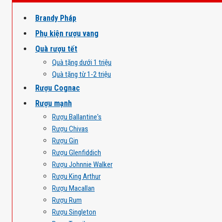
Brandy Pháp
Phụ kiện rượu vang
Quà rượu tết
Quà tặng dưới 1 triệu
Quà tặng từ 1-2 triệu
Rượu Cognac
Rượu mạnh
Rượu Ballantine's
Rượu Chivas
Rượu Gin
Rượu Glenfiddich
Rượu Johnnie Walker
Rượu King Arthur
Rượu Macallan
Rượu Rum
Rượu Singleton