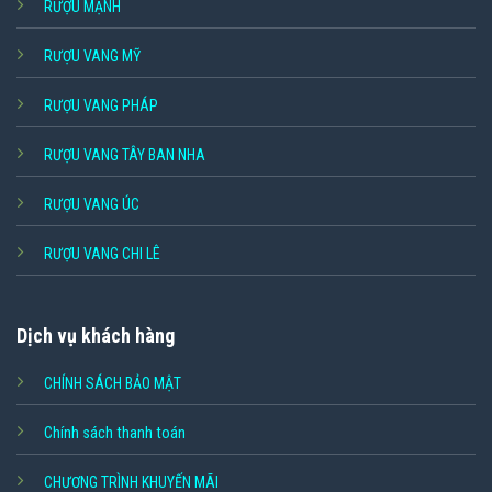
RƯỢU MẠNH
RƯỢU VANG MỸ
RƯỢU VANG PHÁP
RƯỢU VANG TÂY BAN NHA
RƯỢU VANG ÚC
RƯỢU VANG CHI LÊ
Dịch vụ khách hàng
CHÍNH SÁCH BẢO MẬT
Chính sách thanh toán
CHƯƠNG TRÌNH KHUYẾN MÃI