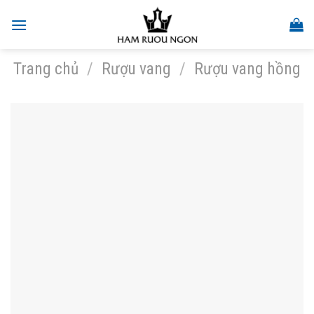
Skip
to
content
Trang chủ
/
Rượu vang
/
Rượu vang hồng