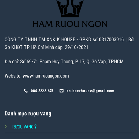
CÔNG TY TNHH TM XNK K HOUSE - GPKD số 0317003916 | Bởi
Sở KHĐT TP. Hồ Chí Minh cấp: 29/10/2021
Địa chỉ: Số 69-71 Phạm Huy Thông, P. 17, Q. Gò Vấp, TPHCM
Website: www.hamruoungon.com
084.2222.678
ks.beerhouse@gmail.com
Danh mục rượu vang
RƯỢU VANG Ý