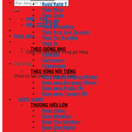
Tìm
Rượu Vang Ý
kiếm:
Vang Pháp
Vang Chile
08h - 17h
Vang Mỹ
084.2222.678
Vang Argentina
Vang New Zew Zealand
Đăng nhập
Vang Tây Ban Nha
Vang Úc
THEO GIỐNG NHO
Chưa có sản phẩm trong giỏ hàng.
Canaiolo
Carmenere
Giỏ hàng
Chardonnay
THEO VÙNG NỔI TIẾNG
Chưa có sản phẩm trong giỏ hàng.
Rượu vang Bordeaux (Pháp)
Rượu vang Burgundy (Pháp)
Rượu vang Puglia (Ý)
Rượu vang Tuscany (Ý)
RƯỢU MẠNH
THƯƠNG HIỆU LỚN
Rượu Chivas
Rượu Macallan
Rượu The Glenlivet
Rượu Glenfiddich