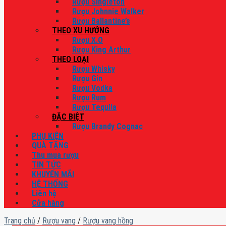
Rượu Singleton
Rượu Johnnie Walker
Rượu Ballantine’s
THEO XU HƯỚNG
Rượu X.O
Rượu King Arthur
THEO LOẠI
Rượu Whisky
Rượu Gin
Rượu Vodka
Rượu Rum
Rượu Tequila
ĐẶC BIỆT
Rượu Brandy Cognac
PHỤ KIỆN
QUÀ TẶNG
Thu mua rượu
TIN TỨC
KHUYẾN MÃI
HỆ THỐNG
Liên hệ
Cửa hàng
Trang chủ
/
Rượu vang
/
Rượu vang hồng