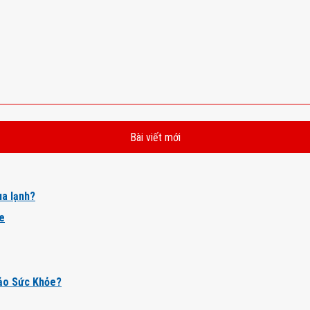
Bài viết mới
a lạnh?
ỏe
ảo Sức Khỏe?