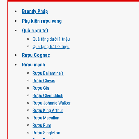
Brandy Pháp
Phụ kiện rượu vang
Quà rượu tết
Quà tặng dưới 1 triệu
Quà tặng từ 1-2 triệu
Rượu Cognac
Rượu mạnh
Rượu Ballantine's
Rượu Chivas
Rượu Gin
Rượu Glenfiddich
Rượu Johnnie Walker
Rượu King Arthur
Rượu Macallan
Rượu Rum
Rượu Singleton