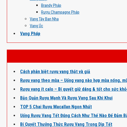
Brandy Pháp
Rượu Champagne Pháp
Vang Tây Ban Nha
Vang Úc
Vang Pháp
Cách phân biệt rượu vang thật và giả
Rượu vang theo mùa – Uống vang nào hợp mùa nóng, mù
Rượu vang ít calo – Bí quyết giữ dáng & tốt cho sức kh
Bảo Quản Rượu Mạnh Và Rượu Vang Sau Khi Khui
TOP 5 Chai Rượu Macallan Ngon Nhất
Uống Rượu Vang Tết Đúng Cách Như Thế Nào Để Đảm B
Bí Quyết Thưởng Thức Rượu Vang Trong Dịp Tết