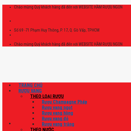
Skip
Chào mừng Quý khách hàng đã đến với WEBSITE HẦM RƯỢU NGON
to
content
Số 69 -71 Phạm Huy Thông, P. 17, Q. Gò Vấp, TPHCM
Chào mừng Quý khách hàng đã đến với WEBSITE HẦM RƯỢU NGON
TRANG CHỦ
RƯỢU VANG
THEO LOẠI RƯỢU
Rượu Champagne Pháp
Rượu vang ngọt
Rượu vang hồng
Rượu vang đỏ
Rượu vang trắng
THEO NƯỚC