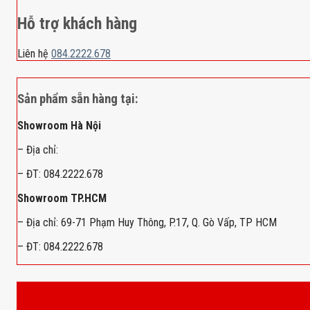
Hỗ trợ khách hàng
Liên hệ
084.2222.678
Sản phẩm sẵn hàng tại:
Showroom Hà Nội
– Địa chỉ:
– ĐT: 084.2222.678
Showroom TP.HCM
– Địa chỉ: 69-71 Phạm Huy Thông, P.17, Q. Gò Vấp, TP HCM
– ĐT: 084.2222.678