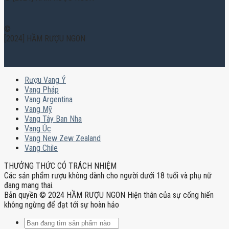
©
[2024] HẦM RƯỢU NGON
Rượu Vang Ý
Vang Pháp
Vang Argentina
Vang Mỹ
Vang Tây Ban Nha
Vang Úc
Vang New Zew Zealand
Vang Chile
THƯỞNG THỨC CÓ TRÁCH NHIỆM
Các sản phẩm rượu không dành cho người dưới 18 tuổi và phụ nữ
đang mang thai.
Bản quyền © 2024 HẦM RƯỢU NGON Hiện thân của sự cống hiến
không ngừng để đạt tới sự hoàn hảo
Tìm