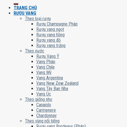
kiếm:
TRANG CHỦ
RƯỢU VANG
Theo loại rượu
Rượu Champagne Pháp
Rượu vang ngọt
Rượu vang hồng
Rượu vang đỏ
Rượu vang trắng
Theo nước
Rượu Vang Ý
Vang Pháp
Vang Chile
Vang Mỹ
Vang Argentina
Vang New Zew Zealand
Vang Tây Ban Nha
Vang Úc
Theo giống nho
Canaiolo
Carmenere
Chardonnay
Theo vùng nổi tiếng
Rượu vang Bordeaux (Pháp)