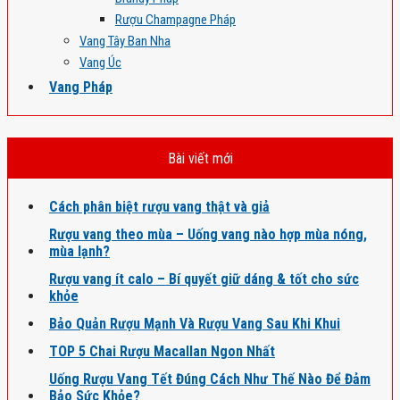
Rượu Champagne Pháp
Vang Tây Ban Nha
Vang Úc
Vang Pháp
Bài viết mới
Cách phân biệt rượu vang thật và giả
Rượu vang theo mùa – Uống vang nào hợp mùa nóng,
mùa lạnh?
Rượu vang ít calo – Bí quyết giữ dáng & tốt cho sức
khỏe
Bảo Quản Rượu Mạnh Và Rượu Vang Sau Khi Khui
TOP 5 Chai Rượu Macallan Ngon Nhất
Uống Rượu Vang Tết Đúng Cách Như Thế Nào Để Đảm
Bảo Sức Khỏe?