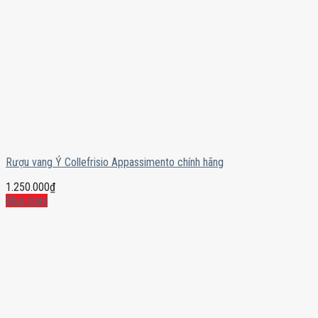
Rượu vang Ý Collefrisio Appassimento chính hãng
1.250.000
₫
Mua ngay