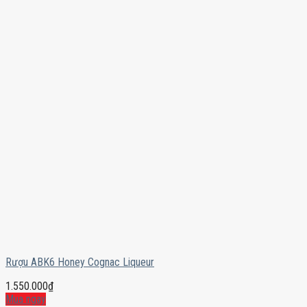
Rượu ABK6 Honey Cognac Liqueur
1.550.000
₫
Mua ngay