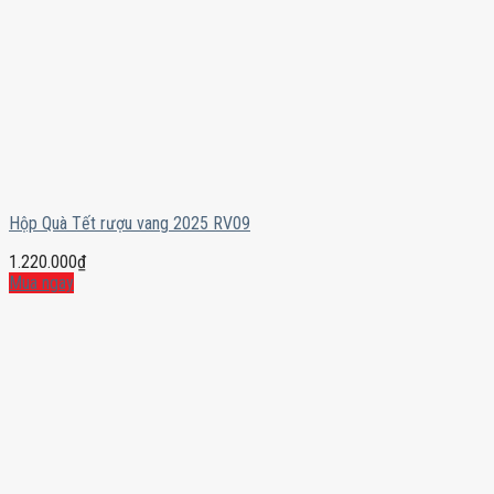
Hộp Quà Tết rượu vang 2025 RV09
1.220.000
₫
Mua ngay