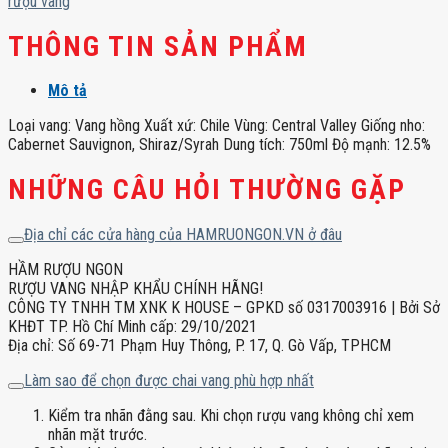
rượu vang
THÔNG TIN SẢN PHẨM
Mô tả
Loại vang: Vang hồng Xuất xứ: Chile Vùng: Central Valley Giống nho:
Cabernet Sauvignon, Shiraz/Syrah Dung tích: 750ml Độ mạnh: 12.5%
NHỮNG CÂU HỎI THƯỜNG GẶP
Địa chỉ các cửa hàng của HAMRUONGON.VN ở đâu
HẦM RƯỢU NGON
RƯỢU VANG NHẬP KHẨU CHÍNH HÃNG!
CÔNG TY TNHH TM XNK K HOUSE – GPKD số 0317003916 | Bởi Sở
KHĐT TP. Hồ Chí Minh cấp: 29/10/2021
Địa chỉ: Số 69-71 Phạm Huy Thông, P. 17, Q. Gò Vấp, TPHCM
Làm sao để chọn được chai vang phù hợp nhất
Kiểm tra nhãn đằng sau. Khi chọn rượu vang không chỉ xem
nhãn mặt trước.