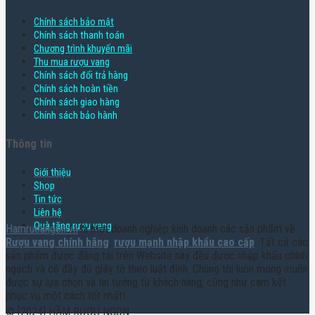
Chính sách bảo mật
Chính sách thanh toán
Chương trình khuyến mãi
Thu mua rượu vang
Chính sách đổi trả hàng
Chính sách hoàn tiền
Chính sách giao hàng
Chính sách bảo hành
Thông tin
Giới thiệu
Shop
Tin tức
Liên hệ
Quà tặng rượu vang
Hamruoungon.vn
là một doanh nghiệp kinh doanh các sản phẩm về
Rượu vang chính hãng
,
rượu mạnh nhập khẩu cao cấp
. Tất cả các
sản phẩm được đăng tải trên Website này đều được nhập khẩu chính
ngạch và có đầy đủ giấy tờ theo luật định. Chúng tôi luôn mong muốn
được sự lựa chọn và tin tưởng từ khách hàng, cũng như cam kết
phục vụ một cách tốt nhất!
© [2024] HẦM RƯỢU NGON