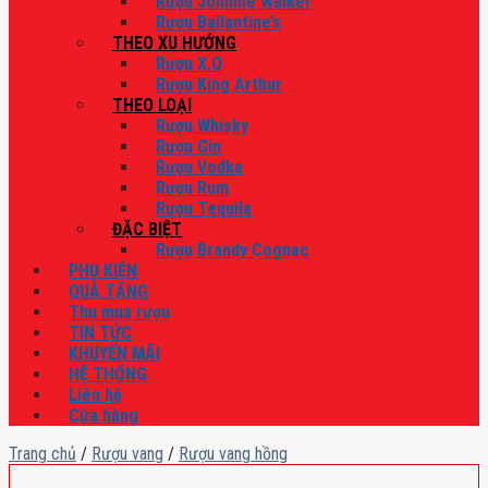
Rượu Johnnie Walker
Rượu Ballantine’s
THEO XU HƯỚNG
Rượu X.O
Rượu King Arthur
THEO LOẠI
Rượu Whisky
Rượu Gin
Rượu Vodka
Rượu Rum
Rượu Tequila
ĐẶC BIỆT
Rượu Brandy Cognac
PHỤ KIỆN
QUÀ TẶNG
Thu mua rượu
TIN TỨC
KHUYẾN MÃI
HỆ THỐNG
Liên hệ
Cửa hàng
Trang chủ
/
Rượu vang
/
Rượu vang hồng