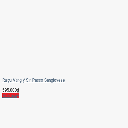
Rượu Vang ý Sir Passo Sangiovese
595.000
₫
Mua ngay