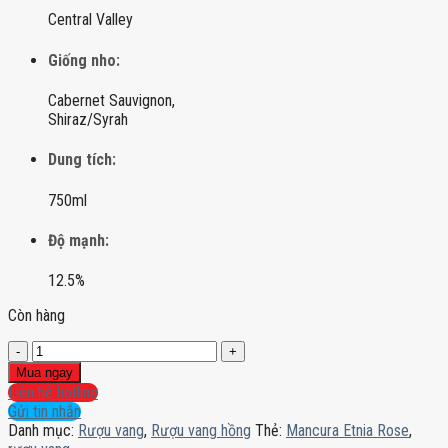
Central Valley
Giống nho:
Cabernet Sauvignon,
Shiraz/Syrah
Dung tích:
750ml
Độ mạnh:
12.5%
Còn hàng
Mancura
Etnia
Mua ngay
Rose
Liên hệ hotline
số
Gửi tin nhắn
lượng
Danh mục:
Rượu vang
,
Rượu vang hồng
Thẻ:
Mancura Etnia Rose
,