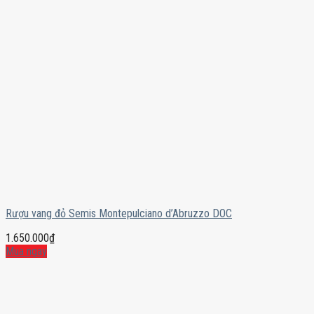
Rượu vang đỏ Semis Montepulciano d’Abruzzo DOC
1.650.000
₫
Mua ngay