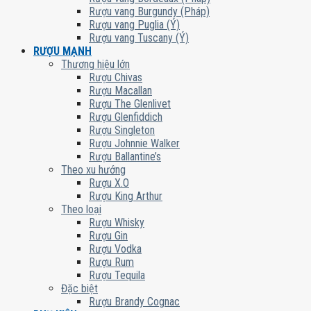
Rượu vang Burgundy (Pháp)
Rượu vang Puglia (Ý)
Rượu vang Tuscany (Ý)
RƯỢU MẠNH
Thương hiệu lớn
Rượu Chivas
Rượu Macallan
Rượu The Glenlivet
Rượu Glenfiddich
Rượu Singleton
Rượu Johnnie Walker
Rượu Ballantine’s
Theo xu hướng
Rượu X.O
Rượu King Arthur
Theo loại
Rượu Whisky
Rượu Gin
Rượu Vodka
Rượu Rum
Rượu Tequila
Đặc biệt
Rượu Brandy Cognac