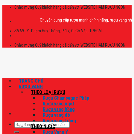
Skip
Chào mừng Quý khách hàng đã đến với WEBSITE HẦM RƯỢU NGON
to
content
Chuyên cung cấp rượu mạnh chính hãng, rượu vang nhập khẩu ca
Số 69 -71 Phạm Huy Thông, P. 17, Q. Gò Vấp, TPHCM
Chào mừng Quý khách hàng đã đến với WEBSITE HẦM RƯỢU NGON
TRANG CHỦ
RƯỢU VANG
THEO LOẠI RƯỢU
Rượu Champagne Pháp
Rượu vang ngọt
Rượu vang hồng
Rượu vang đỏ
Rượu vang trắng
Tìm
THEO NƯỚC
kiếm:
Rượu Vang Ý