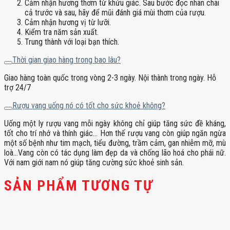
Cảm nhận hương thơm từ khứu giác. Sau bước đọc nhãn chai
cả trước và sau, hãy để mũi đánh giá mùi thơm của rượu.
Cảm nhận hương vị từ lưỡi.
Kiểm tra năm sản xuất.
Trung thành với loại bạn thích.
Thời gian giao hàng trong bao lâu?
Giao hàng toàn quốc trong vòng 2-3 ngày. Nội thành trong ngày. Hỗ
trợ 24/7
Rượu vang uống nó có tốt cho sức khoẻ không?
Uống một ly rượu vang mỗi ngày không chỉ giúp tăng sức đề kháng,
tốt cho trí nhớ và thính giác… Hơn thế rượu vang còn giúp ngăn ngừa
một số bệnh như tim mạch, tiểu đường, trầm cảm, gan nhiễm mỡ, mù
loà…Vang còn có tác dụng làm đẹp da và chống lão hoá cho phái nữ.
Với nam giới nam nó giúp tăng cường sức khoẻ sinh sản.
SẢN PHẨM TƯƠNG TỰ