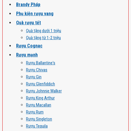
Brandy Pháp
Phụ kiện rượu vang
Quà rượu tết
Quà tặng dưới 1 triệu
Quà tặng từ 1-2 triệu
Rượu Cognac
Rượu mạnh
Rượu Ballantine's
Rượu Chivas
Rượu Gin
Rượu Glenfiddich
Rượu Johnnie Walker
Rượu King Arthur
Rượu Macallan
Rượu Rum
Rượu Singleton
Rượu Tequila