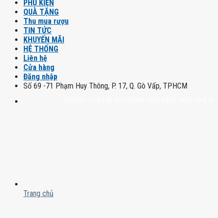
PHỤ KIỆN
QUÀ TẶNG
Thu mua rượu
TIN TỨC
KHUYẾN MÃI
HỆ THỐNG
Liên hệ
Cửa hàng
Đăng nhập
Số 69 -71 Phạm Huy Thông, P. 17, Q. Gò Vấp, TPHCM
Chuyên cung cấp rượu mạnh chính hãng, rượu vang nhập khẩu ca
Trang chủ