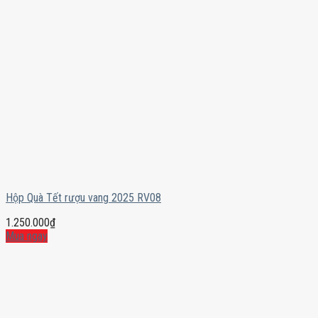
Hộp Quà Tết rượu vang 2025 RV08
1.250.000
₫
Mua ngay