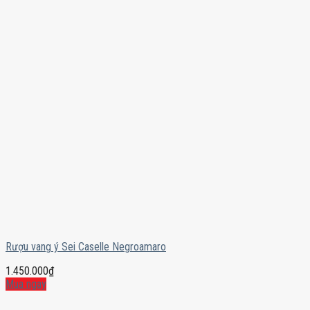
Rượu vang ý Sei Caselle Negroamaro
1.450.000
₫
Mua ngay