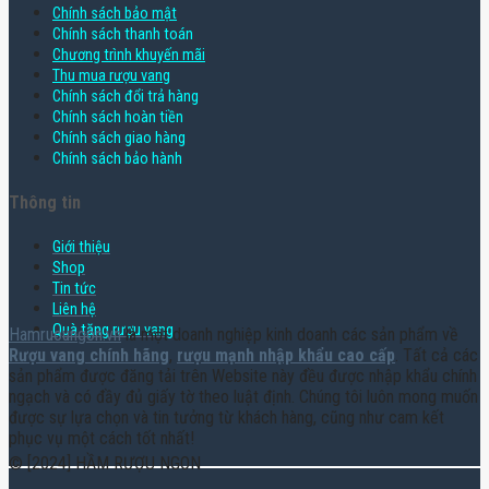
Chính sách bảo mật
Chính sách thanh toán
Chương trình khuyến mãi
Thu mua rượu vang
Chính sách đổi trả hàng
Chính sách hoàn tiền
Chính sách giao hàng
Chính sách bảo hành
Thông tin
Giới thiệu
Shop
Tin tức
Liên hệ
Quà tặng rượu vang
Hamruoungon.vn
là một doanh nghiệp kinh doanh các sản phẩm về
Rượu vang chính hãng
,
rượu mạnh nhập khẩu cao cấp
. Tất cả các
sản phẩm được đăng tải trên Website này đều được nhập khẩu chính
ngạch và có đầy đủ giấy tờ theo luật định. Chúng tôi luôn mong muốn
được sự lựa chọn và tin tưởng từ khách hàng, cũng như cam kết
phục vụ một cách tốt nhất!
© [2024] HẦM RƯỢU NGON