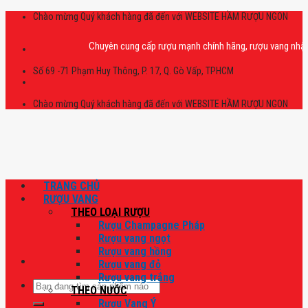
Skip
Chào mừng Quý khách hàng đã đến với WEBSITE HẦM RƯỢU NGON
to
content
Chuyên cung cấp rượu mạnh chính hãng, rượu vang nhập khẩu ca
Số 69 -71 Phạm Huy Thông, P. 17, Q. Gò Vấp, TPHCM
Chào mừng Quý khách hàng đã đến với WEBSITE HẦM RƯỢU NGON
TRANG CHỦ
RƯỢU VANG
THEO LOẠI RƯỢU
Rượu Champagne Pháp
Rượu vang ngọt
Rượu vang hồng
Rượu vang đỏ
Rượu vang trắng
Tìm
THEO NƯỚC
kiếm:
Rượu Vang Ý