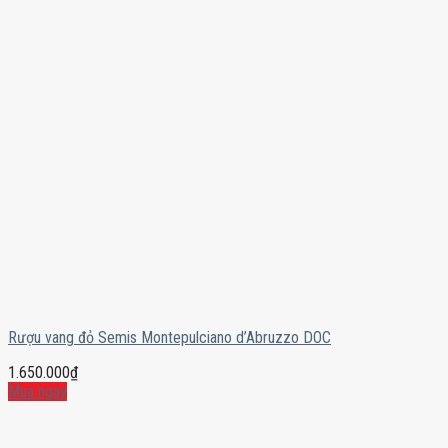
Rượu vang đỏ Semis Montepulciano d’Abruzzo DOC
1.650.000
₫
Mua ngay