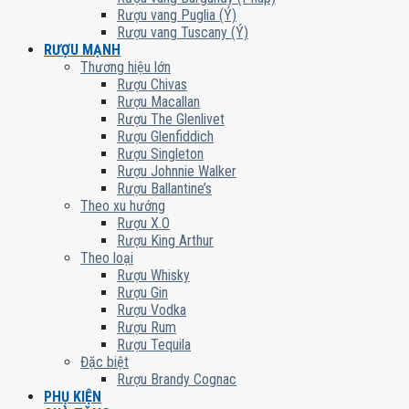
Rượu vang Puglia (Ý)
Rượu vang Tuscany (Ý)
RƯỢU MẠNH
Thương hiệu lớn
Rượu Chivas
Rượu Macallan
Rượu The Glenlivet
Rượu Glenfiddich
Rượu Singleton
Rượu Johnnie Walker
Rượu Ballantine’s
Theo xu hướng
Rượu X.O
Rượu King Arthur
Theo loại
Rượu Whisky
Rượu Gin
Rượu Vodka
Rượu Rum
Rượu Tequila
Đặc biệt
Rượu Brandy Cognac
PHỤ KIỆN