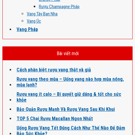
Rượu Champagne Pháp
Vang Tây Ban Nha
Vang Úc
Vang Pháp
Bài viết mới
Cách phân biệt rượu vang thật và giả
Rượu vang theo mùa – Uống vang nào hợp mùa nóng,
mùa lạnh?
Rượu vang ít calo – Bí quyết giữ dáng & tốt cho sức
khỏe
Bảo Quản Rượu Mạnh Và Rượu Vang Sau Khi Khui
TOP 5 Chai Rượu Macallan Ngon Nhất
Uống Rượu Vang Tết Đúng Cách Như Thế Nào Để Đảm
Bảo Sức Khỏe?