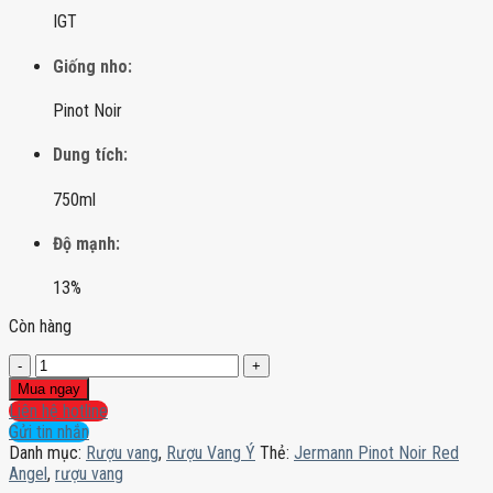
IGT
Giống nho:
Pinot Noir
Dung tích:
750ml
Độ mạnh:
13%
Còn hàng
Jermann
Pinot
Mua ngay
Noir
Liên hệ hotline
Red
Gửi tin nhắn
Angel
Danh mục:
Rượu vang
,
Rượu Vang Ý
Thẻ:
Jermann Pinot Noir Red
số
Angel
,
rượu vang
lượng