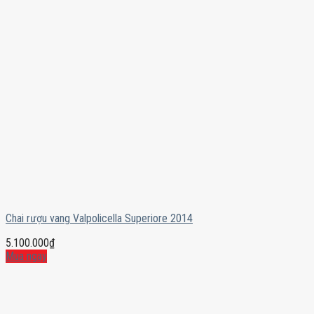
Chai rượu vang Valpolicella Superiore 2014
5.100.000
₫
Mua ngay