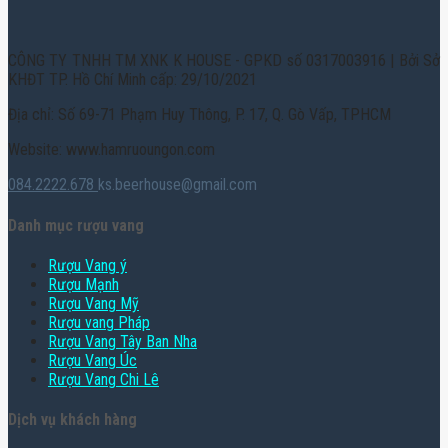
CÔNG TY TNHH TM XNK K HOUSE - GPKD số 0317003916 | Bởi Sở
KHĐT TP. Hồ Chí Minh cấp: 29/10/2021
Địa chỉ: Số 69-71 Phạm Huy Thông, P. 17, Q. Gò Vấp, TPHCM
Website: www.hamruoungon.com
084.2222.678
ks.beerhouse@gmail.com
Danh mục rượu vang
Rượu Vang ý
Rượu Mạnh
Rượu Vang Mỹ
Rượu vang Pháp
Rượu Vang Tây Ban Nha
Rượu Vang Úc
Rượu Vang Chi Lê
Dịch vụ khách hàng