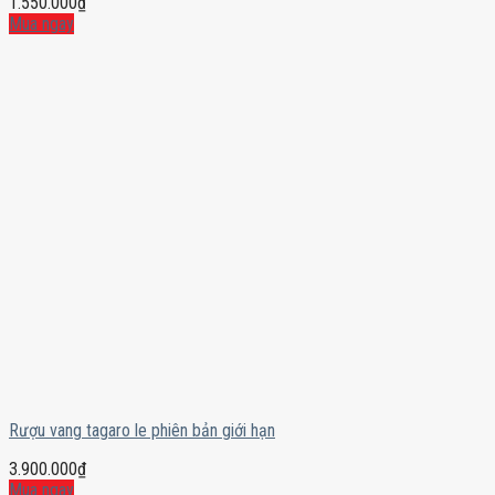
1.550.000
₫
Mua ngay
Rượu vang tagaro le phiên bản giới hạn
3.900.000
₫
Mua ngay