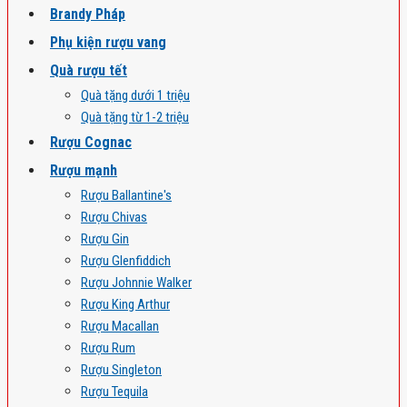
Brandy Pháp
Phụ kiện rượu vang
Quà rượu tết
Quà tặng dưới 1 triệu
Quà tặng từ 1-2 triệu
Rượu Cognac
Rượu mạnh
Rượu Ballantine's
Rượu Chivas
Rượu Gin
Rượu Glenfiddich
Rượu Johnnie Walker
Rượu King Arthur
Rượu Macallan
Rượu Rum
Rượu Singleton
Rượu Tequila