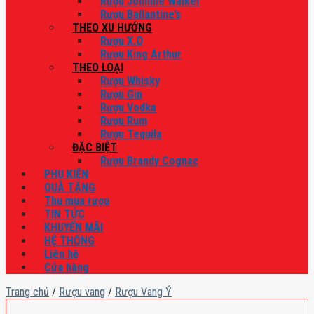
Rượu Johnnie Walker
Rượu Ballantine’s
THEO XU HƯỚNG
Rượu X.O
Rượu King Arthur
THEO LOẠI
Rượu Whisky
Rượu Gin
Rượu Vodka
Rượu Rum
Rượu Tequila
ĐẶC BIỆT
Rượu Brandy Cognac
PHỤ KIỆN
QUÀ TẶNG
Thu mua rượu
TIN TỨC
KHUYẾN MÃI
HỆ THỐNG
Liên hệ
Cửa hàng
Trang chủ
/
Rượu vang
/
Rượu Vang Ý