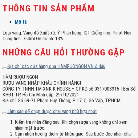
THÔNG TIN SẢN PHẨM
Mô tả
Loại vang: Vang đỏ Xuất xứ: Ý Phân hạng: IGT Giống nho: Pinot Noir
Dung tích: 750ml Độ mạnh: 13%
NHỮNG CÂU HỎI THƯỜNG GẶP
Địa chỉ các cửa hàng của HAMRUONGON.VN ở đâu
HẦM RƯỢU NGON
RƯỢU VANG NHẬP KHẨU CHÍNH HÃNG!
CÔNG TY TNHH TM XNK K HOUSE – GPKD số 0317003916 | Bởi Sở
KHĐT TP. Hồ Chí Minh cấp: 29/10/2021
Địa chỉ: Số 69-71 Phạm Huy Thông, P. 17, Q. Gò Vấp, TPHCM
Làm sao để chọn được chai vang phù hợp nhất
Kiểm tra nhãn đằng sau. Khi chọn rượu vang không chỉ xem
nhãn mặt trước.
Cảm nhận hương thơm từ khứu giác. Sau bước đọc nhãn chai