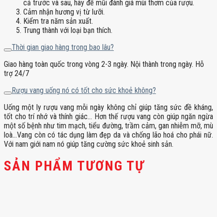
cả trước và sau, hãy để mũi đánh giá mùi thơm của rượu.
Cảm nhận hương vị từ lưỡi.
Kiểm tra năm sản xuất.
Trung thành với loại bạn thích.
Thời gian giao hàng trong bao lâu?
Giao hàng toàn quốc trong vòng 2-3 ngày. Nội thành trong ngày. Hỗ
trợ 24/7
Rượu vang uống nó có tốt cho sức khoẻ không?
Uống một ly rượu vang mỗi ngày không chỉ giúp tăng sức đề kháng,
tốt cho trí nhớ và thính giác… Hơn thế rượu vang còn giúp ngăn ngừa
một số bệnh như tim mạch, tiểu đường, trầm cảm, gan nhiễm mỡ, mù
loà…Vang còn có tác dụng làm đẹp da và chống lão hoá cho phái nữ.
Với nam giới nam nó giúp tăng cường sức khoẻ sinh sản.
SẢN PHẨM TƯƠNG TỰ