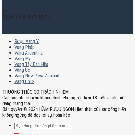
©
[2024] HẦM RƯỢU NGON
Rượu Vang Ý
Vang Pháp
Vang Argentina
Vang Mỹ
Vang Tây Ban Nha
Vang Úc
Vang New Zew Zealand
Vang Chile
THƯỞNG THỨC CÓ TRÁCH NHIỆM
Các sản phẩm rượu không dành cho người dưới 18 tuổi và phụ nữ
đang mang thai.
Bản quyền © 2024 HẦM RƯỢU NGON Hiện thân của sự cống hiến
không ngừng để đạt tới sự hoàn hảo
Tìm
kiếm: