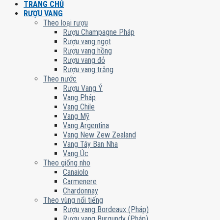
TRANG CHỦ
RƯỢU VANG
Theo loại rượu
Rượu Champagne Pháp
Rượu vang ngọt
Rượu vang hồng
Rượu vang đỏ
Rượu vang trắng
Theo nước
Rượu Vang Ý
Vang Pháp
Vang Chile
Vang Mỹ
Vang Argentina
Vang New Zew Zealand
Vang Tây Ban Nha
Vang Úc
Theo giống nho
Canaiolo
Carmenere
Chardonnay
Theo vùng nổi tiếng
Rượu vang Bordeaux (Pháp)
Rượu vang Burgundy (Pháp)