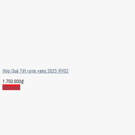
Hộp Quà Tết rượu vang 2025 RV02
1.750.000
₫
Mua ngay