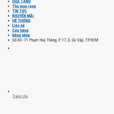
QUÀ TẶNG
Thu mua rượu
TIN TỨC
KHUYẾN MÃI
HỆ THỐNG
Liên hệ
Cửa hàng
Đăng nhập
Số 69 -71 Phạm Huy Thông, P. 17, Q. Gò Vấp, TPHCM
Chuyên cung cấp rượu mạnh chính hãng, rượu vang nhập khẩu ca
Trang chủ