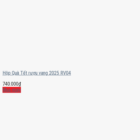
Hộp Quà Tết rượu vang 2025 RV04
740.000
₫
Mua ngay