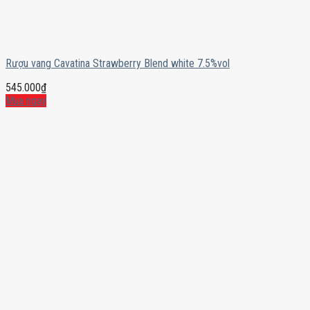
Rượu vang Cavatina Strawberry Blend white 7.5%vol
545.000
₫
Mua ngay