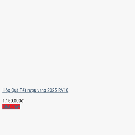
Hộp Quà Tết rượu vang 2025 RV10
1.150.000
₫
Mua ngay