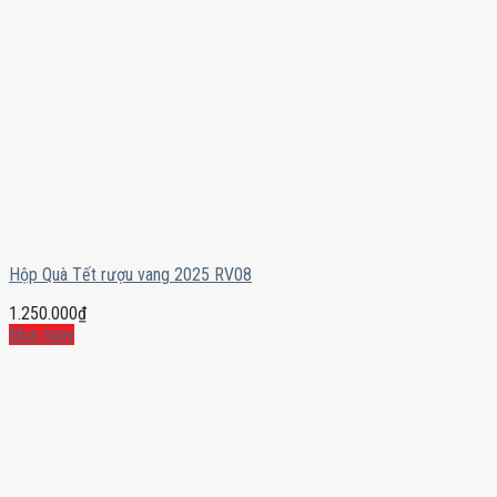
Hộp Quà Tết rượu vang 2025 RV08
1.250.000
₫
Mua ngay