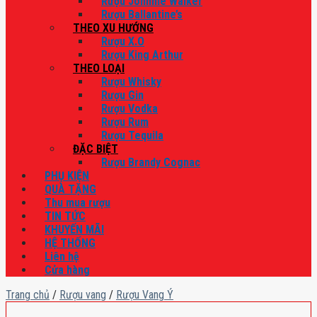
Rượu Johnnie Walker
Rượu Ballantine’s
THEO XU HƯỚNG
Rượu X.O
Rượu King Arthur
THEO LOẠI
Rượu Whisky
Rượu Gin
Rượu Vodka
Rượu Rum
Rượu Tequila
ĐẶC BIỆT
Rượu Brandy Cognac
PHỤ KIỆN
QUÀ TẶNG
Thu mua rượu
TIN TỨC
KHUYẾN MÃI
HỆ THỐNG
Liên hệ
Cửa hàng
Trang chủ
/
Rượu vang
/
Rượu Vang Ý