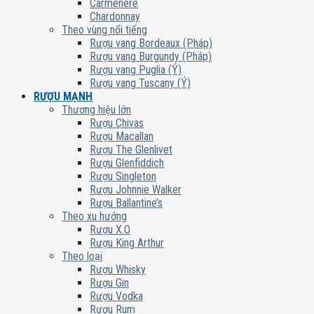
Carmenere
Chardonnay
Theo vùng nổi tiếng
Rượu vang Bordeaux (Pháp)
Rượu vang Burgundy (Pháp)
Rượu vang Puglia (Ý)
Rượu vang Tuscany (Ý)
RƯỢU MẠNH
Thương hiệu lớn
Rượu Chivas
Rượu Macallan
Rượu The Glenlivet
Rượu Glenfiddich
Rượu Singleton
Rượu Johnnie Walker
Rượu Ballantine’s
Theo xu hướng
Rượu X.O
Rượu King Arthur
Theo loại
Rượu Whisky
Rượu Gin
Rượu Vodka
Rượu Rum