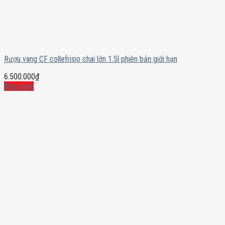
Rượu vang CF collefrisio chai lớn 1.5l phiên bản giới hạn
6.500.000
₫
Mua ngay