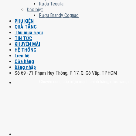
Rượu Tequila
Đặc biệt
Rượu Brandy Cognac
PHỤ KIỆN
QUÀ TẶNG
Thu mua rượu
TIN TỨC
KHUYẾN MÃI
HỆ THỐNG
Liên hệ
Cửa hàng
Đăng nhập
Số 69 -71 Phạm Huy Thông, P. 17, Q. Gò Vấp, TPHCM
Chuyên cung cấp rượu mạnh chính hãng, rượu vang nhập khẩu ca