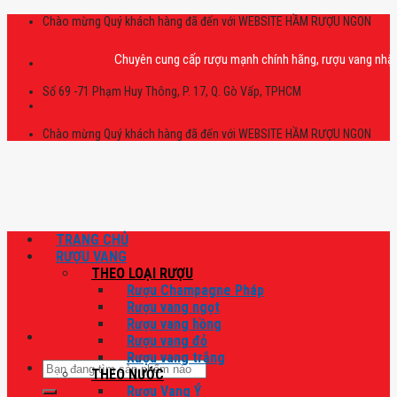
Skip
Chào mừng Quý khách hàng đã đến với WEBSITE HẦM RƯỢU NGON
to
content
Chuyên cung cấp rượu mạnh chính hãng, rượu vang nhập khẩu ca
Số 69 -71 Phạm Huy Thông, P. 17, Q. Gò Vấp, TPHCM
Chào mừng Quý khách hàng đã đến với WEBSITE HẦM RƯỢU NGON
TRANG CHỦ
RƯỢU VANG
THEO LOẠI RƯỢU
Rượu Champagne Pháp
Rượu vang ngọt
Rượu vang hồng
Rượu vang đỏ
Rượu vang trắng
Tìm
THEO NƯỚC
kiếm:
Rượu Vang Ý