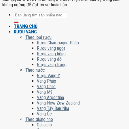
không ngừng để đạt tới sự hoàn hảo
Tìm
kiếm:
TRANG CHỦ
RƯỢU VANG
Theo loại rượu
Rượu Champagne Pháp
Rượu vang ngọt
Rượu vang hồng
Rượu vang đỏ
Rượu vang trắng
Theo nước
Rượu Vang Ý
Vang Pháp
Vang Chile
Vang Mỹ
Vang Argentina
Vang New Zew Zealand
Vang Tây Ban Nha
Vang Úc
Theo giống nho
Canaiolo