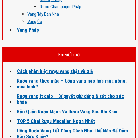
Rượu Champagne Pháp
Vang Tây Ban Nha
Vang Úc
Vang Pháp
Bài viết mới
Cách phân biệt rượu vang thật và giả
Rượu vang theo mùa – Uống vang nào hợp mùa nóng,
mùa lạnh?
Rượu vang ít calo – Bí quyết giữ dáng & tốt cho sức
khỏe
Bảo Quản Rượu Mạnh Và Rượu Vang Sau Khi Khui
TOP 5 Chai Rượu Macallan Ngon Nhất
Uống Rượu Vang Tết Đúng Cách Như Thế Nào Để Đảm
Bảo Sức Khỏe?