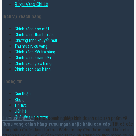
Rượu Vang Chi Lê
Dịch vụ khách hàng
Chính sách bảo mật
Chính sách thanh toán
Chương trình khuyến mãi
Thu mua rượu vang
Chính sách đổi trả hàng
Chính sách hoàn tiền
Chính sách giao hàng
Chính sách bảo hành
Thông tin
Giới thiệu
Shop
Tin tức
Liên hệ
Quà tặng rượu vang
Hamruoungon.vn
là một doanh nghiệp kinh doanh các sản phẩm về
Rượu vang chính hãng
,
rượu mạnh nhập khẩu cao cấp
. Tất cả các
sản phẩm được đăng tải trên Website này đều được nhập khẩu chính
ngạch và có đầy đủ giấy tờ theo luật định. Chúng tôi luôn mong muốn