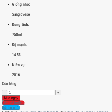
Giống nho:
Sangiovese
Dung tích:
750ml
Độ mạnh:
14.5%
Niên vụ:
2016
Còn hàng
Gaja
Pieve
Mua ngay
Santa
Liên hệ hotline
Restituta
Gửi tin nhắn
Brunello