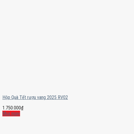
Hộp Quà Tết rượu vang 2025 RV02
1.750.000
₫
Mua ngay