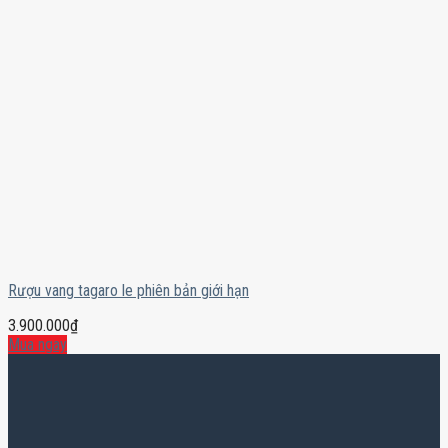
Rượu vang tagaro le phiên bản giới hạn
3.900.000
₫
Mua ngay