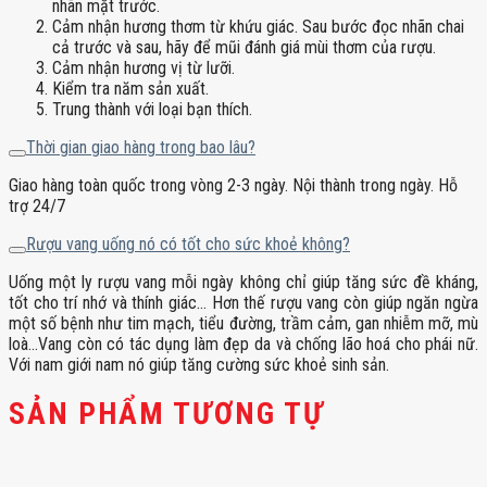
nhãn mặt trước.
Cảm nhận hương thơm từ khứu giác. Sau bước đọc nhãn chai
cả trước và sau, hãy để mũi đánh giá mùi thơm của rượu.
Cảm nhận hương vị từ lưỡi.
Kiểm tra năm sản xuất.
Trung thành với loại bạn thích.
Thời gian giao hàng trong bao lâu?
Giao hàng toàn quốc trong vòng 2-3 ngày. Nội thành trong ngày. Hỗ
trợ 24/7
Rượu vang uống nó có tốt cho sức khoẻ không?
Uống một ly rượu vang mỗi ngày không chỉ giúp tăng sức đề kháng,
tốt cho trí nhớ và thính giác… Hơn thế rượu vang còn giúp ngăn ngừa
một số bệnh như tim mạch, tiểu đường, trầm cảm, gan nhiễm mỡ, mù
loà…Vang còn có tác dụng làm đẹp da và chống lão hoá cho phái nữ.
Với nam giới nam nó giúp tăng cường sức khoẻ sinh sản.
SẢN PHẨM TƯƠNG TỰ