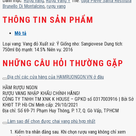
Danh mục:
Rượu vang
,
Rượu Vang Ý
Thẻ:
Gaja Pieve Santa Restituta
Di
Brunello Di Montalcino
,
rượu vang
Montalcino
số
THÔNG TIN SẢN PHẨM
lượng
Mô tả
Loại vang: Vang đỏ Xuất xứ: Ý Giống nho: Sangiovese Dung tích:
750ml Độ mạnh: 14.5% Niên vụ: 2016
NHỮNG CÂU HỎI THƯỜNG GẶP
Địa chỉ các cửa hàng của HAMRUONGON.VN ở đâu
HẦM RƯỢU NGON
RƯỢU VANG NHẬP KHẨU CHÍNH HÃNG!
CÔNG TY TNHH TM XNK K HOUSE – GPKD số 0317003916 | Bởi Sở
KHĐT TP. Hồ Chí Minh cấp: 29/10/2021
Địa chỉ: Số 69-71 Phạm Huy Thông, P. 17, Q. Gò Vấp, TPHCM
Làm sao để chọn được chai vang phù hợp nhất
Kiểm tra nhãn đằng sau. Khi chọn rượu vang không chỉ xem