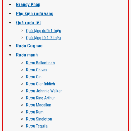
Brandy Pháp
Phụ kiện rượu vang
Quà rượu tết
Quà tặng dưới 1 triệu
Quà tặng từ 1-2 triệu
Rượu Cognac
Rượu mạnh
Rượu Ballantine's
Rượu Chivas
Rượu Gin
Rượu Glenfiddich
Rượu Johnnie Walker
Rượu King Arthur
Rượu Macallan
Rượu Rum
Rượu Singleton
Rượu Tequila