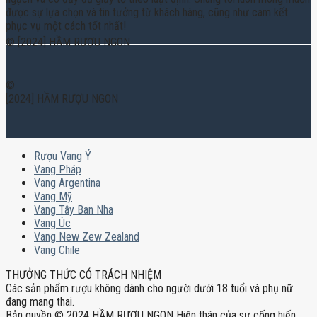
được sự lựa chọn và tin tưởng từ khách hàng, cũng như cam kết
phục vụ một cách tốt nhất!
© [2024] HẦM RƯỢU NGON
©
[2024] HẦM RƯỢU NGON
Rượu Vang Ý
Vang Pháp
Vang Argentina
Vang Mỹ
Vang Tây Ban Nha
Vang Úc
Vang New Zew Zealand
Vang Chile
THƯỞNG THỨC CÓ TRÁCH NHIỆM
Các sản phẩm rượu không dành cho người dưới 18 tuổi và phụ nữ
đang mang thai.
Bản quyền © 2024 HẦM RƯỢU NGON Hiện thân của sự cống hiến