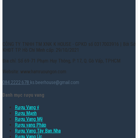
CÔNG TY TNHH TM XNK K HOUSE - GPKD số 0317003916 | Bởi Sở
KHĐT TP. Hồ Chí Minh cấp: 29/10/2021
Địa chỉ: Số 69-71 Phạm Huy Thông, P. 17, Q. Gò Vấp, TPHCM
Website: www.hamruoungon.com
084.2222.678
ks.beerhouse@gmail.com
Danh mục rượu vang
Rượu Vang ý
Rượu Mạnh
Rượu Vang Mỹ
Rượu vang Pháp
Rượu Vang Tây Ban Nha
Rượu Vang Úc