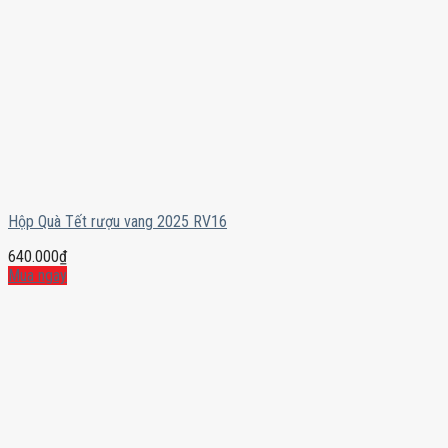
Hộp Quà Tết rượu vang 2025 RV16
640.000
₫
Mua ngay