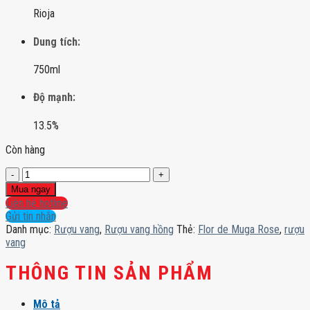
Rioja
Dung tích:
750ml
Độ mạnh:
13.5%
Còn hàng
Flor
de
Mua ngay
Muga
Liên hệ hotline
Rose
Gửi tin nhắn
số
Danh mục:
Rượu vang
,
Rượu vang hồng
Thẻ:
Flor de Muga Rose
,
rượu
lượng
vang
THÔNG TIN SẢN PHẨM
Mô tả