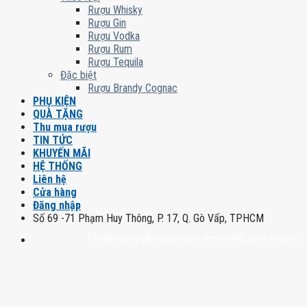
Rượu Whisky
Rượu Gin
Rượu Vodka
Rượu Rum
Rượu Tequila
Đặc biệt
Rượu Brandy Cognac
PHỤ KIỆN
QUÀ TẶNG
Thu mua rượu
TIN TỨC
KHUYẾN MÃI
HỆ THỐNG
Liên hệ
Cửa hàng
Đăng nhập
Số 69 -71 Phạm Huy Thông, P. 17, Q. Gò Vấp, TPHCM
Chuyên cung cấp rượu mạnh chính hãng, rượu vang nhập khẩu ca