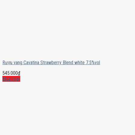
Rượu vang Cavatina Strawberry Blend white 7.5%vol
545.000
₫
Mua ngay