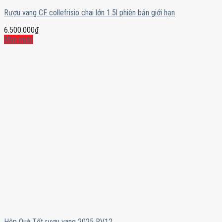
Rượu vang CF collefrisio chai lớn 1.5l phiên bản giới hạn
6.500.000
₫
Mua ngay
Hộp Quà Tết rượu vang 2025 RV12