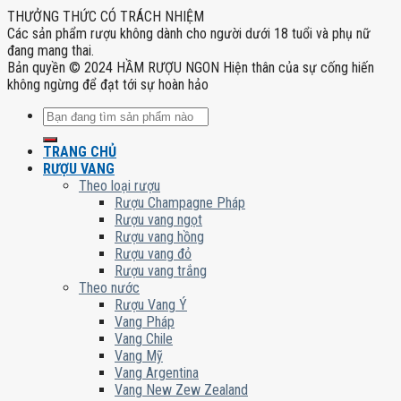
THƯỞNG THỨC CÓ TRÁCH NHIỆM
Các sản phẩm rượu không dành cho người dưới 18 tuổi và phụ nữ
đang mang thai.
Bản quyền © 2024 HẦM RƯỢU NGON Hiện thân của sự cống hiến
không ngừng để đạt tới sự hoàn hảo
Tìm
kiếm:
TRANG CHỦ
RƯỢU VANG
Theo loại rượu
Rượu Champagne Pháp
Rượu vang ngọt
Rượu vang hồng
Rượu vang đỏ
Rượu vang trắng
Theo nước
Rượu Vang Ý
Vang Pháp
Vang Chile
Vang Mỹ
Vang Argentina
Vang New Zew Zealand