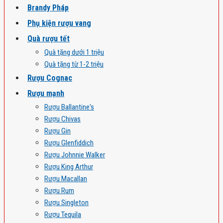
Brandy Pháp
Phụ kiện rượu vang
Quà rượu tết
Quà tặng dưới 1 triệu
Quà tặng từ 1-2 triệu
Rượu Cognac
Rượu mạnh
Rượu Ballantine's
Rượu Chivas
Rượu Gin
Rượu Glenfiddich
Rượu Johnnie Walker
Rượu King Arthur
Rượu Macallan
Rượu Rum
Rượu Singleton
Rượu Tequila