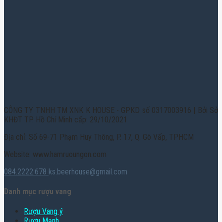
CÔNG TY TNHH TM XNK K HOUSE - GPKD số 0317003916 | Bởi Sở
KHĐT TP. Hồ Chí Minh cấp: 29/10/2021
Địa chỉ: Số 69-71 Phạm Huy Thông, P. 17, Q. Gò Vấp, TPHCM
Website: www.hamruoungon.com
084.2222.678
ks.beerhouse@gmail.com
Danh mục rượu vang
Rượu Vang ý
Rượu Mạnh