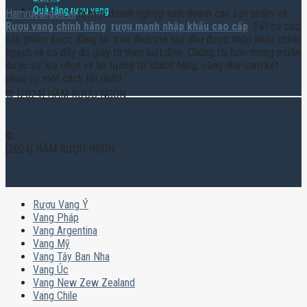
Quà tặng rượu vang
Hamruoungon.vn
là một doanh nghiệp kinh doanh các sản phẩm về
Rượu vang chính hãng
,
rượu mạnh nhập khẩu cao cấp
. Tất cả các
sản phẩm được đăng tải trên Website này đều được nhập khẩu chính
ngạch và có đầy đủ giấy tờ theo luật định. Chúng tôi luôn mong muốn
được sự lựa chọn và tin tưởng từ khách hàng, cũng như cam kết
phục vụ một cách tốt nhất!
© [2024] HẦM RƯỢU NGON
©
[2024] HẦM RƯỢU NGON
Rượu Vang Ý
Vang Pháp
Vang Argentina
Vang Mỹ
Vang Tây Ban Nha
Vang Úc
Vang New Zew Zealand
Vang Chile