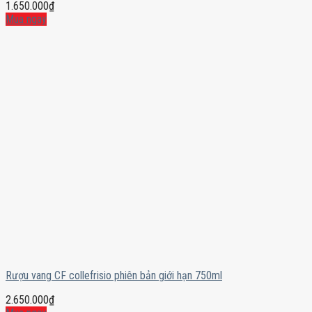
1.650.000
₫
Mua ngay
Rượu vang CF collefrisio phiên bản giới hạn 750ml
2.650.000
₫