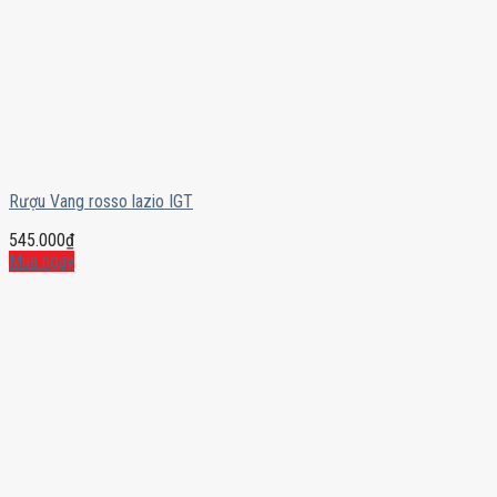
Rượu Vang rosso lazio IGT
545.000
₫
Mua ngay