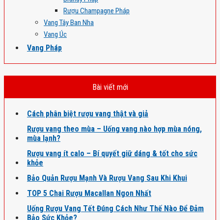
Rượu Champagne Pháp
Vang Tây Ban Nha
Vang Úc
Vang Pháp
Bài viết mới
Cách phân biệt rượu vang thật và giả
Rượu vang theo mùa – Uống vang nào hợp mùa nóng,
mùa lạnh?
Rượu vang ít calo – Bí quyết giữ dáng & tốt cho sức
khỏe
Bảo Quản Rượu Mạnh Và Rượu Vang Sau Khi Khui
TOP 5 Chai Rượu Macallan Ngon Nhất
Uống Rượu Vang Tết Đúng Cách Như Thế Nào Để Đảm
Bảo Sức Khỏe?