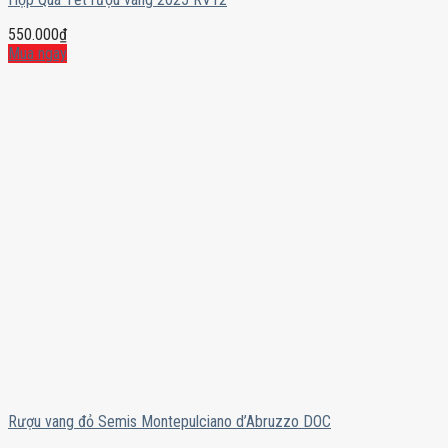
550.000
₫
Mua ngay
Rượu vang đỏ Semis Montepulciano d’Abruzzo DOC