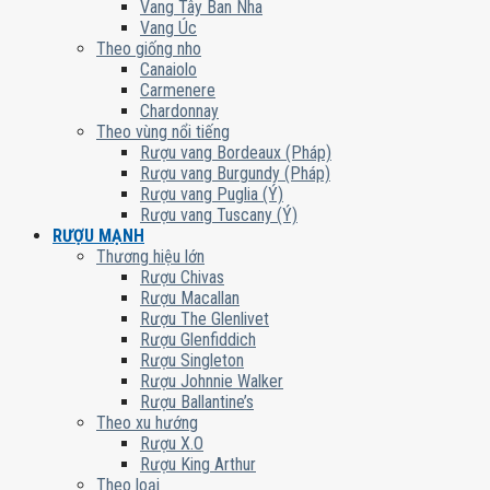
Vang Tây Ban Nha
Vang Úc
Theo giống nho
Canaiolo
Carmenere
Chardonnay
Theo vùng nổi tiếng
Rượu vang Bordeaux (Pháp)
Rượu vang Burgundy (Pháp)
Rượu vang Puglia (Ý)
Rượu vang Tuscany (Ý)
RƯỢU MẠNH
Thương hiệu lớn
Rượu Chivas
Rượu Macallan
Rượu The Glenlivet
Rượu Glenfiddich
Rượu Singleton
Rượu Johnnie Walker
Rượu Ballantine’s
Theo xu hướng
Rượu X.O
Rượu King Arthur
Theo loại