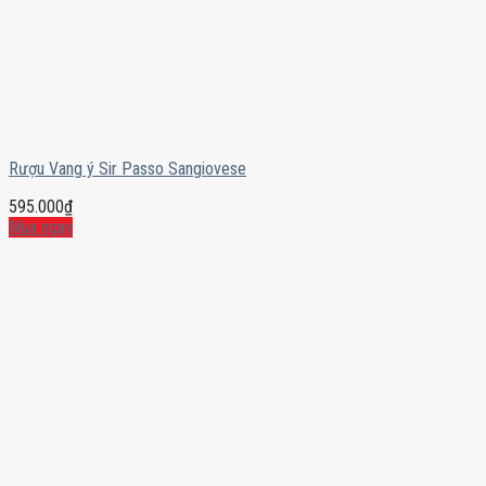
Rượu Vang ý Sir Passo Sangiovese
595.000
₫
Mua ngay