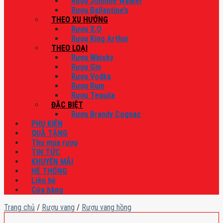
Rượu Johnnie Walker
Rượu Ballantine’s
THEO XU HƯỚNG
Rượu X.O
Rượu King Arthur
THEO LOẠI
Rượu Whisky
Rượu Gin
Rượu Vodka
Rượu Rum
Rượu Tequila
ĐẶC BIỆT
Rượu Brandy Cognac
PHỤ KIỆN
QUÀ TẶNG
Thu mua rượu
TIN TỨC
KHUYẾN MÃI
HỆ THỐNG
Liên hệ
Cửa hàng
Trang chủ
/
Rượu vang
/
Rượu vang hồng