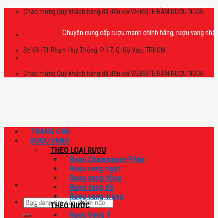
Skip
Chào mừng Quý khách hàng đã đến với WEBSITE HẦM RƯỢU NGON
to
content
Chuyên cung cấp rượu mạnh chính hãng, rượu vang nhập khẩu ca
Số 69 -71 Phạm Huy Thông, P. 17, Q. Gò Vấp, TPHCM
Chào mừng Quý khách hàng đã đến với WEBSITE HẦM RƯỢU NGON
TRANG CHỦ
RƯỢU VANG
THEO LOẠI RƯỢU
Rượu Champagne Pháp
Rượu vang ngọt
Rượu vang hồng
Rượu vang đỏ
Rượu vang trắng
Tìm
THEO NƯỚC
kiếm:
Rượu Vang Ý