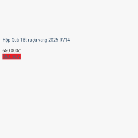
Hộp Quà Tết rượu vang 2025 RV14
650.000
₫
Mua ngay