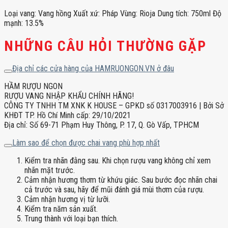
Loại vang: Vang hồng Xuất xứ: Pháp Vùng: Rioja Dung tích: 750ml Độ
mạnh: 13.5%
NHỮNG CÂU HỎI THƯỜNG GẶP
Địa chỉ các cửa hàng của HAMRUONGON.VN ở đâu
HẦM RƯỢU NGON
RƯỢU VANG NHẬP KHẨU CHÍNH HÃNG!
CÔNG TY TNHH TM XNK K HOUSE – GPKD số 0317003916 | Bởi Sở
KHĐT TP. Hồ Chí Minh cấp: 29/10/2021
Địa chỉ: Số 69-71 Phạm Huy Thông, P. 17, Q. Gò Vấp, TPHCM
Làm sao để chọn được chai vang phù hợp nhất
Kiểm tra nhãn đằng sau. Khi chọn rượu vang không chỉ xem
nhãn mặt trước.
Cảm nhận hương thơm từ khứu giác. Sau bước đọc nhãn chai
cả trước và sau, hãy để mũi đánh giá mùi thơm của rượu.
Cảm nhận hương vị từ lưỡi.
Kiểm tra năm sản xuất.
Trung thành với loại bạn thích.