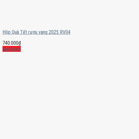
Hộp Quà Tết rượu vang 2025 RV04
740.000
₫
Mua ngay