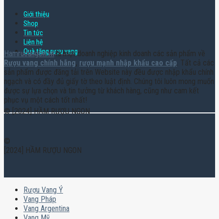
Giới thiệu
Shop
Tin tức
Liên hệ
Quà tặng rượu vang
Hamruoungon.vn
là một doanh nghiệp kinh doanh các sản phẩm về
Rượu vang chính hãng
,
rượu mạnh nhập khẩu cao cấp
. Tất cả các
sản phẩm được đăng tải trên Website này đều được nhập khẩu chính
ngạch và có đầy đủ giấy tờ theo luật định. Chúng tôi luôn mong muốn
được sự lựa chọn và tin tưởng từ khách hàng, cũng như cam kết
phục vụ một cách tốt nhất!
© [2024] HẦM RƯỢU NGON
©
[2024] HẦM RƯỢU NGON
Rượu Vang Ý
Vang Pháp
Vang Argentina
Vang Mỹ