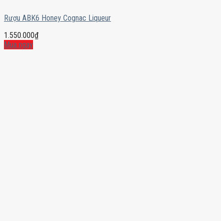
Rượu ABK6 Honey Cognac Liqueur
1.550.000
₫
Mua ngay