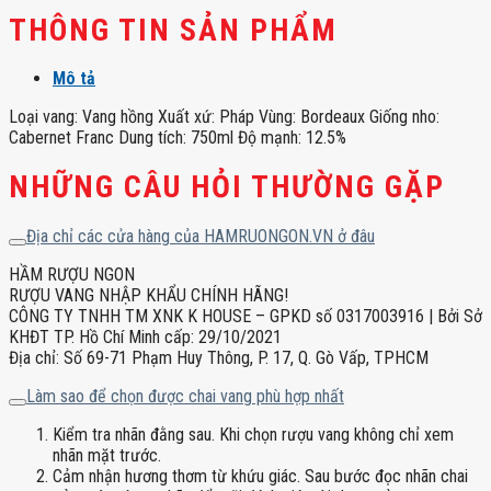
THÔNG TIN SẢN PHẨM
Mô tả
Loại vang: Vang hồng Xuất xứ: Pháp Vùng: Bordeaux Giống nho:
Cabernet Franc Dung tích: 750ml Độ mạnh: 12.5%
NHỮNG CÂU HỎI THƯỜNG GẶP
Địa chỉ các cửa hàng của HAMRUONGON.VN ở đâu
HẦM RƯỢU NGON
RƯỢU VANG NHẬP KHẨU CHÍNH HÃNG!
CÔNG TY TNHH TM XNK K HOUSE – GPKD số 0317003916 | Bởi Sở
KHĐT TP. Hồ Chí Minh cấp: 29/10/2021
Địa chỉ: Số 69-71 Phạm Huy Thông, P. 17, Q. Gò Vấp, TPHCM
Làm sao để chọn được chai vang phù hợp nhất
Kiểm tra nhãn đằng sau. Khi chọn rượu vang không chỉ xem
nhãn mặt trước.
Cảm nhận hương thơm từ khứu giác. Sau bước đọc nhãn chai