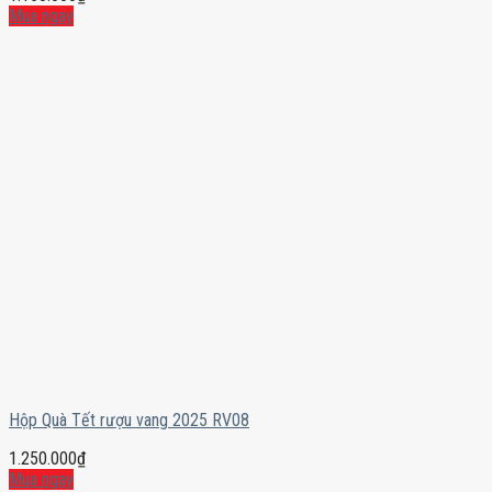
Mua ngay
Hộp Quà Tết rượu vang 2025 RV08
1.250.000
₫
Mua ngay