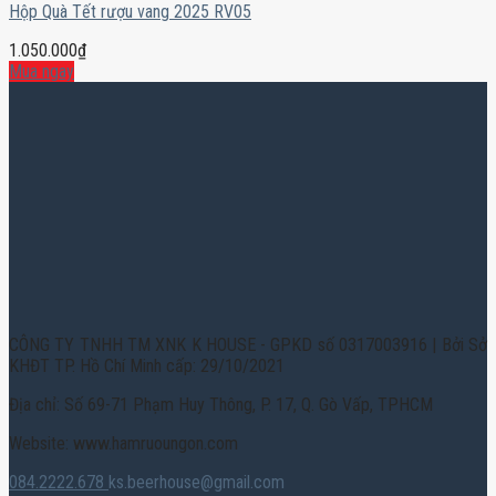
Hộp Quà Tết rượu vang 2025 RV05
1.050.000
₫
Mua ngay
CÔNG TY TNHH TM XNK K HOUSE - GPKD số 0317003916 | Bởi Sở
KHĐT TP. Hồ Chí Minh cấp: 29/10/2021
Địa chỉ: Số 69-71 Phạm Huy Thông, P. 17, Q. Gò Vấp, TPHCM
Website: www.hamruoungon.com
084.2222.678
ks.beerhouse@gmail.com