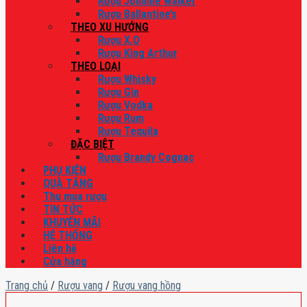
Rượu Johnnie Walker
Rượu Ballantine’s
THEO XU HƯỚNG
Rượu X.O
Rượu King Arthur
THEO LOẠI
Rượu Whisky
Rượu Gin
Rượu Vodka
Rượu Rum
Rượu Tequila
ĐẶC BIỆT
Rượu Brandy Cognac
PHỤ KIỆN
QUÀ TẶNG
Thu mua rượu
TIN TỨC
KHUYẾN MÃI
HỆ THỐNG
Liên hệ
Cửa hàng
Trang chủ
/
Rượu vang
/
Rượu vang hồng