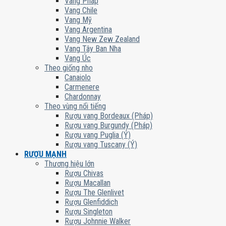
Vang Pháp
Vang Chile
Vang Mỹ
Vang Argentina
Vang New Zew Zealand
Vang Tây Ban Nha
Vang Úc
Theo giống nho
Canaiolo
Carmenere
Chardonnay
Theo vùng nổi tiếng
Rượu vang Bordeaux (Pháp)
Rượu vang Burgundy (Pháp)
Rượu vang Puglia (Ý)
Rượu vang Tuscany (Ý)
RƯỢU MẠNH
Thương hiệu lớn
Rượu Chivas
Rượu Macallan
Rượu The Glenlivet
Rượu Glenfiddich
Rượu Singleton
Rượu Johnnie Walker