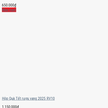
650.000
₫
Mua ngay
Hộp Quà Tết rượu vang 2025 RV10
1.150.000
₫