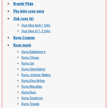
Brandy Pháp
Phụ kiện rượu vang
Quà rượu tết
Quà tặng dưới 1 triệu
Quà tặng từ 1-2 triệu
Rượu Cognac
Rượu mạnh
Rượu Ballantine's
Rượu Chivas
Rượu Gin
Rượu Glenfiddich
Rượu Johnnie Walker
Rượu King Arthur
Rượu Macallan
Rượu Rum
Rượu Singleton
Rượu Tequila