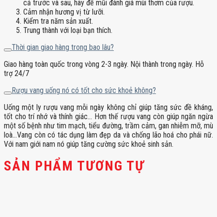
cả trước và sau, hãy để mũi đánh giá mùi thơm của rượu.
Cảm nhận hương vị từ lưỡi.
Kiểm tra năm sản xuất.
Trung thành với loại bạn thích.
Thời gian giao hàng trong bao lâu?
Giao hàng toàn quốc trong vòng 2-3 ngày. Nội thành trong ngày. Hỗ
trợ 24/7
Rượu vang uống nó có tốt cho sức khoẻ không?
Uống một ly rượu vang mỗi ngày không chỉ giúp tăng sức đề kháng,
tốt cho trí nhớ và thính giác… Hơn thế rượu vang còn giúp ngăn ngừa
một số bệnh như tim mạch, tiểu đường, trầm cảm, gan nhiễm mỡ, mù
loà…Vang còn có tác dụng làm đẹp da và chống lão hoá cho phái nữ.
Với nam giới nam nó giúp tăng cường sức khoẻ sinh sản.
SẢN PHẨM TƯƠNG TỰ