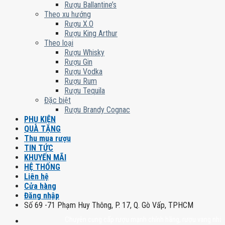
Rượu Ballantine’s
Theo xu hướng
Rượu X.O
Rượu King Arthur
Theo loại
Rượu Whisky
Rượu Gin
Rượu Vodka
Rượu Rum
Rượu Tequila
Đặc biệt
Rượu Brandy Cognac
PHỤ KIỆN
QUÀ TẶNG
Thu mua rượu
TIN TỨC
KHUYẾN MÃI
HỆ THỐNG
Liên hệ
Cửa hàng
Đăng nhập
Số 69 -71 Phạm Huy Thông, P. 17, Q. Gò Vấp, TPHCM
Chuyên cung cấp rượu mạnh chính hãng, rượu vang nhập khẩu ca