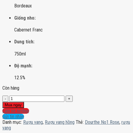
Bordeaux
Giống nho:
Cabernet Franc
Dung tích:
750ml
Độ mạnh:
12.5%
Còn hàng
Dourthe
No1
Mua ngay
Rose
Liên hệ hotline
số
Gửi tin nhắn
lượng
Danh mục:
Rượu vang
,
Rượu vang hồng
Thẻ:
Dourthe No1 Rose
,
rượu
vang