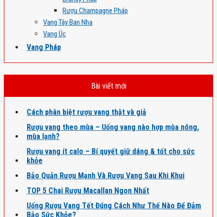
Rượu Champagne Pháp
Vang Tây Ban Nha
Vang Úc
Vang Pháp
Bài viết mới
Cách phân biệt rượu vang thật và giả
Rượu vang theo mùa – Uống vang nào hợp mùa nóng,
mùa lạnh?
Rượu vang ít calo – Bí quyết giữ dáng & tốt cho sức
khỏe
Bảo Quản Rượu Mạnh Và Rượu Vang Sau Khi Khui
TOP 5 Chai Rượu Macallan Ngon Nhất
Uống Rượu Vang Tết Đúng Cách Như Thế Nào Để Đảm
Bảo Sức Khỏe?