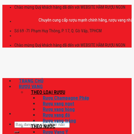
Skip
Chào mừng Quý khách hàng đã đến với WEBSITE HẦM RƯỢU NGON
to
content
Chuyên cung cấp rượu mạnh chính hãng, rượu vang nhập khẩu ca
Số 69 -71 Phạm Huy Thông, P. 17, Q. Gò Vấp, TPHCM
Chào mừng Quý khách hàng đã đến với WEBSITE HẦM RƯỢU NGON
TRANG CHỦ
RƯỢU VANG
THEO LOẠI RƯỢU
Rượu Champagne Pháp
Rượu vang ngọt
Rượu vang hồng
Rượu vang đỏ
Rượu vang trắng
Tìm
THEO NƯỚC
kiếm:
Rượu Vang Ý