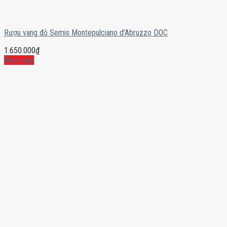
Rượu vang đỏ Semis Montepulciano d’Abruzzo DOC
1.650.000
₫
Mua ngay