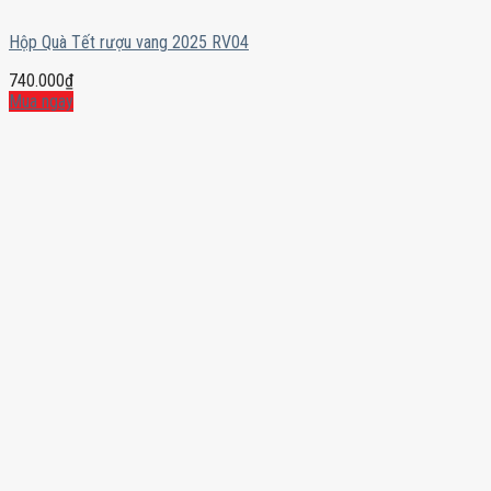
Hộp Quà Tết rượu vang 2025 RV04
740.000
₫
Mua ngay