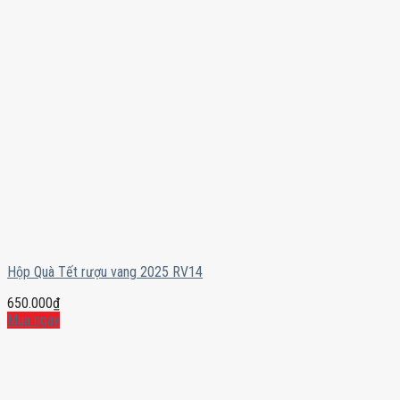
Hộp Quà Tết rượu vang 2025 RV14
650.000
₫
Mua ngay