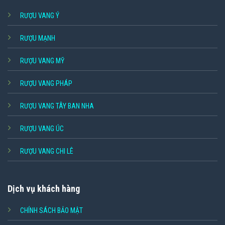
RƯỢU VANG Ý
RƯỢU MẠNH
RƯỢU VANG MỸ
RƯỢU VANG PHÁP
RƯỢU VANG TÂY BAN NHA
RƯỢU VANG ÚC
RƯỢU VANG CHI LÊ
Dịch vụ khách hàng
CHÍNH SÁCH BẢO MẬT