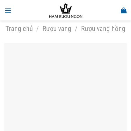
Skip
to
content
Trang chủ
/
Rượu vang
/
Rượu vang hồng