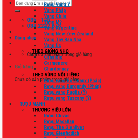
Tìm
Rượu Vang Ý
kiếm:
Vang Pháp
Vang Chile
08h - 17h
Vang Mỹ
084.2222.678
Vang Argentina
Vang New Zew Zealand
Đăng nhập
Vang Tây Ban Nha
Vang Úc
THEO GIỐNG NHO
Chưa có sản phẩm trong giỏ hàng.
Canaiolo
Carmenere
Giỏ hàng
Chardonnay
THEO VÙNG NỔI TIẾNG
Chưa có sản phẩm trong giỏ hàng.
Rượu vang Bordeaux (Pháp)
Rượu vang Burgundy (Pháp)
Rượu vang Puglia (Ý)
Rượu vang Tuscany (Ý)
RƯỢU MẠNH
THƯƠNG HIỆU LỚN
Rượu Chivas
Rượu Macallan
Rượu The Glenlivet
Rượu Glenfiddich