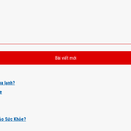
Bài viết mới
a lạnh?
ỏe
ảo Sức Khỏe?