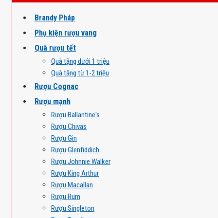
Brandy Pháp
Phụ kiện rượu vang
Quà rượu tết
Quà tặng dưới 1 triệu
Quà tặng từ 1-2 triệu
Rượu Cognac
Rượu mạnh
Rượu Ballantine's
Rượu Chivas
Rượu Gin
Rượu Glenfiddich
Rượu Johnnie Walker
Rượu King Arthur
Rượu Macallan
Rượu Rum
Rượu Singleton