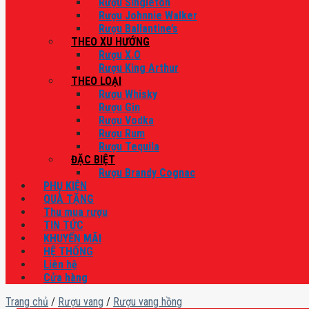
Rượu Singleton
Rượu Johnnie Walker
Rượu Ballantine’s
THEO XU HƯỚNG
Rượu X.O
Rượu King Arthur
THEO LOẠI
Rượu Whisky
Rượu Gin
Rượu Vodka
Rượu Rum
Rượu Tequila
ĐẶC BIỆT
Rượu Brandy Cognac
PHỤ KIỆN
QUÀ TẶNG
Thu mua rượu
TIN TỨC
KHUYẾN MÃI
HỆ THỐNG
Liên hệ
Cửa hàng
Trang chủ
/
Rượu vang
/
Rượu vang hồng