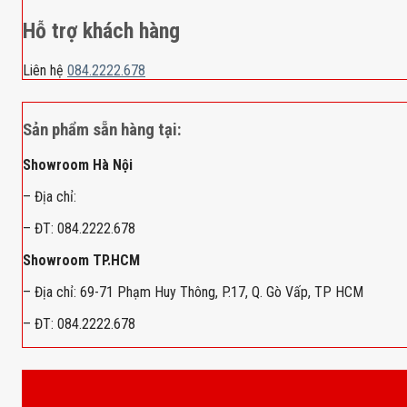
Hỗ trợ khách hàng
Liên hệ
084.2222.678
Sản phẩm sẵn hàng tại:
Showroom Hà Nội
– Địa chỉ:
– ĐT: 084.2222.678
Showroom TP.HCM
– Địa chỉ: 69-71 Phạm Huy Thông, P.17, Q. Gò Vấp, TP HCM
– ĐT: 084.2222.678