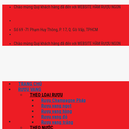
Skip
Chào mừng Quý khách hàng đã đến với WEBSITE HẦM RƯỢU NGON
to
content
Số 69 -71 Phạm Huy Thông, P. 17, Q. Gò Vấp, TPHCM
Chào mừng Quý khách hàng đã đến với WEBSITE HẦM RƯỢU NGON
TRANG CHỦ
RƯỢU VANG
THEO LOẠI RƯỢU
Rượu Champagne Pháp
Rượu vang ngọt
Rượu vang hồng
Rượu vang đỏ
Rượu vang trắng
THEO NƯỚC