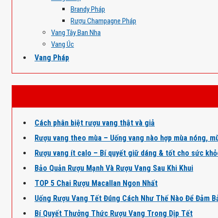
Brandy Pháp
Rượu Champagne Pháp
Vang Tây Ban Nha
Vang Úc
Vang Pháp
Cách phân biệt rượu vang thật và giả
Rượu vang theo mùa – Uống vang nào hợp mùa nóng, mù
Rượu vang ít calo – Bí quyết giữ dáng & tốt cho sức kh
Bảo Quản Rượu Mạnh Và Rượu Vang Sau Khi Khui
TOP 5 Chai Rượu Macallan Ngon Nhất
Uống Rượu Vang Tết Đúng Cách Như Thế Nào Để Đảm B
Bí Quyết Thưởng Thức Rượu Vang Trong Dịp Tết