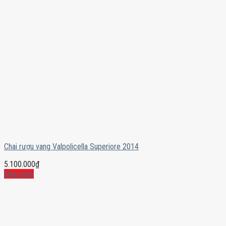
Chai rượu vang Valpolicella Superiore 2014
5.100.000
₫
Mua ngay