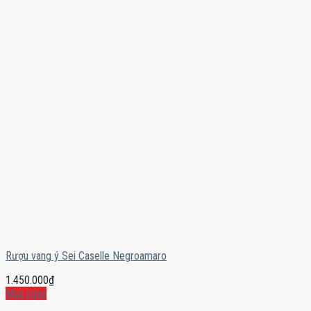
Rượu vang ý Sei Caselle Negroamaro
1.450.000
₫
Mua ngay