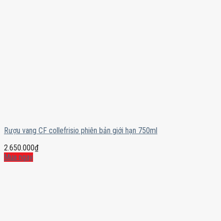
Rượu vang CF collefrisio phiên bản giới hạn 750ml
2.650.000
₫
Mua ngay