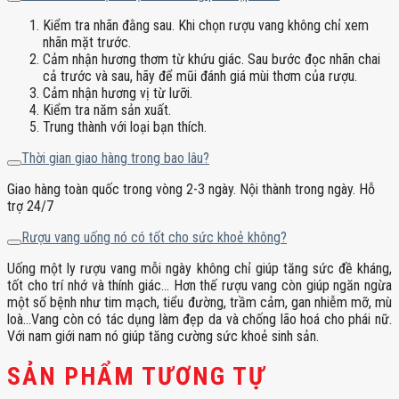
Kiểm tra nhãn đằng sau. Khi chọn rượu vang không chỉ xem
nhãn mặt trước.
Cảm nhận hương thơm từ khứu giác. Sau bước đọc nhãn chai
cả trước và sau, hãy để mũi đánh giá mùi thơm của rượu.
Cảm nhận hương vị từ lưỡi.
Kiểm tra năm sản xuất.
Trung thành với loại bạn thích.
Thời gian giao hàng trong bao lâu?
Giao hàng toàn quốc trong vòng 2-3 ngày. Nội thành trong ngày. Hỗ
trợ 24/7
Rượu vang uống nó có tốt cho sức khoẻ không?
Uống một ly rượu vang mỗi ngày không chỉ giúp tăng sức đề kháng,
tốt cho trí nhớ và thính giác… Hơn thế rượu vang còn giúp ngăn ngừa
một số bệnh như tim mạch, tiểu đường, trầm cảm, gan nhiễm mỡ, mù
loà…Vang còn có tác dụng làm đẹp da và chống lão hoá cho phái nữ.
Với nam giới nam nó giúp tăng cường sức khoẻ sinh sản.
SẢN PHẨM TƯƠNG TỰ