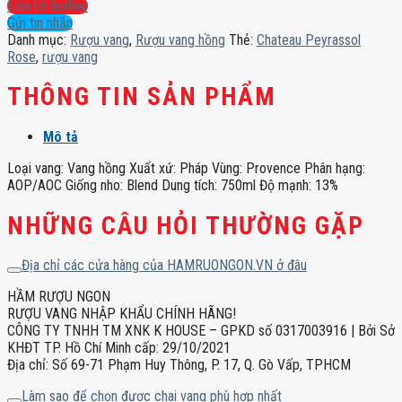
Rose
Liên hệ hotline
số
Gửi tin nhắn
lượng
Danh mục:
Rượu vang
,
Rượu vang hồng
Thẻ:
Chateau Peyrassol
Rose
,
rượu vang
THÔNG TIN SẢN PHẨM
Mô tả
Loại vang: Vang hồng Xuất xứ: Pháp Vùng: Provence Phân hạng:
AOP/AOC Giống nho: Blend Dung tích: 750ml Độ mạnh: 13%
NHỮNG CÂU HỎI THƯỜNG GẶP
Địa chỉ các cửa hàng của HAMRUONGON.VN ở đâu
HẦM RƯỢU NGON
RƯỢU VANG NHẬP KHẨU CHÍNH HÃNG!
CÔNG TY TNHH TM XNK K HOUSE – GPKD số 0317003916 | Bởi Sở
KHĐT TP. Hồ Chí Minh cấp: 29/10/2021
Địa chỉ: Số 69-71 Phạm Huy Thông, P. 17, Q. Gò Vấp, TPHCM
Làm sao để chọn được chai vang phù hợp nhất