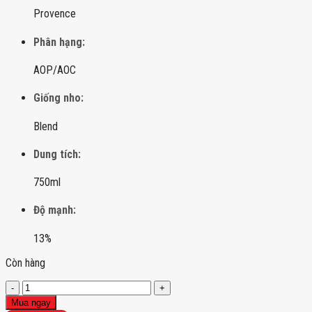
Provence
Phân hạng:
AOP/AOC
Giống nho:
Blend
Dung tích:
750ml
Độ mạnh:
13%
Còn hàng
Chateau
Peyrassol
Mua ngay