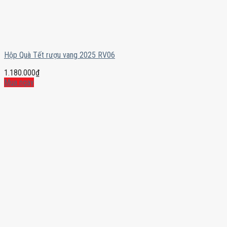
Hộp Quà Tết rượu vang 2025 RV06
1.180.000
₫
Mua ngay