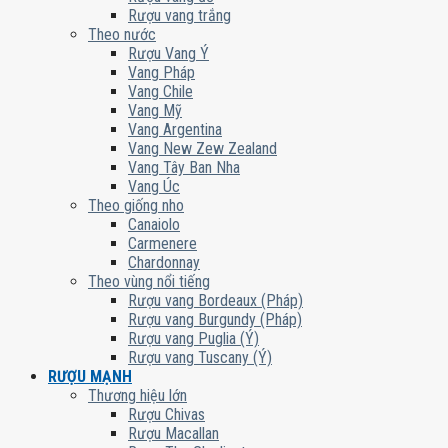
Rượu vang trắng
Theo nước
Rượu Vang Ý
Vang Pháp
Vang Chile
Vang Mỹ
Vang Argentina
Vang New Zew Zealand
Vang Tây Ban Nha
Vang Úc
Theo giống nho
Canaiolo
Carmenere
Chardonnay
Theo vùng nổi tiếng
Rượu vang Bordeaux (Pháp)
Rượu vang Burgundy (Pháp)
Rượu vang Puglia (Ý)
Rượu vang Tuscany (Ý)
RƯỢU MẠNH
Thương hiệu lớn
Rượu Chivas
Rượu Macallan