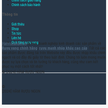
Chính sách giao hàng
Chính sách bảo hành
Thông tin
Giới thiệu
Shop
Tin tức
Liên hệ
Quà tặng rượu vang
Hamruoungon.vn
là một doanh nghiệp kinh doanh các sản phẩm về
Rượu vang chính hãng
,
rượu mạnh nhập khẩu cao cấp
. Tất cả các
sản phẩm được đăng tải trên Website này đều được nhập khẩu chính
ngạch và có đầy đủ giấy tờ theo luật định. Chúng tôi luôn mong muốn
được sự lựa chọn và tin tưởng từ khách hàng, cũng như cam kết
phục vụ một cách tốt nhất!
© [2024] HẦM RƯỢU NGON
©
[2024] HẦM RƯỢU NGON