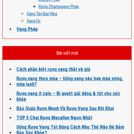
Rượu Champagne Pháp
Vang Tây Ban Nha
Vang Úc
Vang Pháp
Bài viết mới
Cách phân biệt rượu vang thật và giả
Rượu vang theo mùa – Uống vang nào hợp mùa nóng,
mùa lạnh?
Rượu vang ít calo – Bí quyết giữ dáng & tốt cho sức
khỏe
Bảo Quản Rượu Mạnh Và Rượu Vang Sau Khi Khui
TOP 5 Chai Rượu Macallan Ngon Nhất
Uống Rượu Vang Tết Đúng Cách Như Thế Nào Để Đảm
Bảo Sức Khỏe?