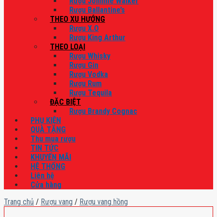
Rượu Johnnie Walker
Rượu Ballantine’s
THEO XU HƯỚNG
Rượu X.O
Rượu King Arthur
THEO LOẠI
Rượu Whisky
Rượu Gin
Rượu Vodka
Rượu Rum
Rượu Tequila
ĐẶC BIỆT
Rượu Brandy Cognac
PHỤ KIỆN
QUÀ TẶNG
Thu mua rượu
TIN TỨC
KHUYẾN MÃI
HỆ THỐNG
Liên hệ
Cửa hàng
Trang chủ
/
Rượu vang
/
Rượu vang hồng