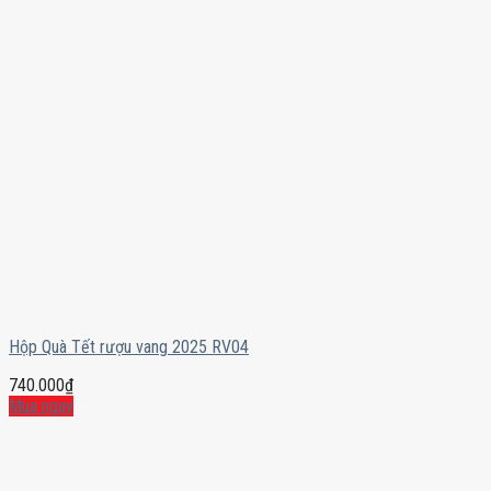
Hộp Quà Tết rượu vang 2025 RV04
740.000
₫
Mua ngay