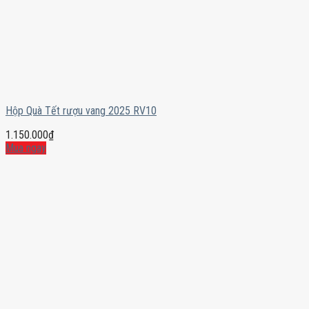
Hộp Quà Tết rượu vang 2025 RV10
1.150.000
₫
Mua ngay