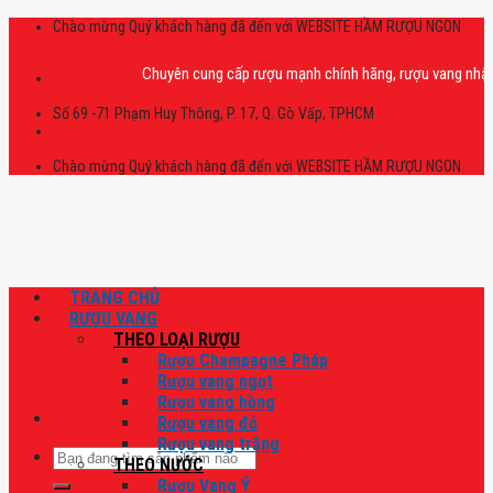
Skip
Chào mừng Quý khách hàng đã đến với WEBSITE HẦM RƯỢU NGON
to
content
Chuyên cung cấp rượu mạnh chính hãng, rượu vang nhập khẩu ca
Số 69 -71 Phạm Huy Thông, P. 17, Q. Gò Vấp, TPHCM
Chào mừng Quý khách hàng đã đến với WEBSITE HẦM RƯỢU NGON
TRANG CHỦ
RƯỢU VANG
THEO LOẠI RƯỢU
Rượu Champagne Pháp
Rượu vang ngọt
Rượu vang hồng
Rượu vang đỏ
Rượu vang trắng
Tìm
THEO NƯỚC
kiếm:
Rượu Vang Ý