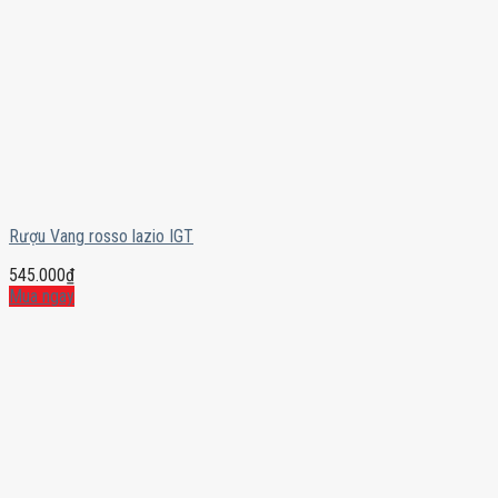
Rượu Vang rosso lazio IGT
545.000
₫
Mua ngay