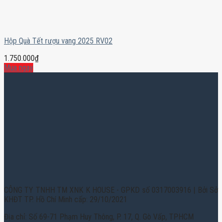
Hộp Quà Tết rượu vang 2025 RV02
1.750.000
₫
Mua ngay
CÔNG TY TNHH TM XNK K HOUSE - GPKD số 0317003916 | Bởi Sở
KHĐT TP. Hồ Chí Minh cấp: 29/10/2021
Địa chỉ: Số 69-71 Phạm Huy Thông, P. 17, Q. Gò Vấp, TPHCM