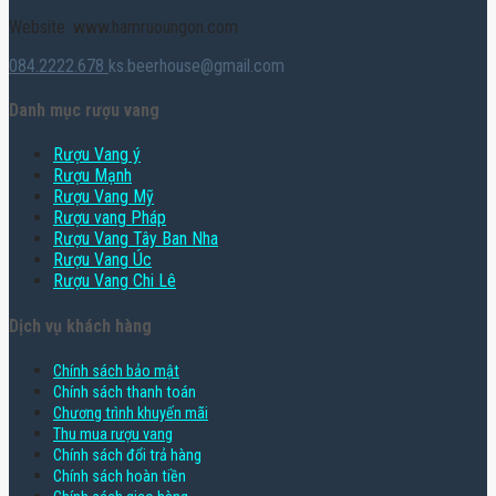
Website: www.hamruoungon.com
084.2222.678
ks.beerhouse@gmail.com
Danh mục rượu vang
Rượu Vang ý
Rượu Mạnh
Rượu Vang Mỹ
Rượu vang Pháp
Rượu Vang Tây Ban Nha
Rượu Vang Úc
Rượu Vang Chi Lê
Dịch vụ khách hàng
Chính sách bảo mật
Chính sách thanh toán
Chương trình khuyến mãi
Thu mua rượu vang
Chính sách đổi trả hàng
Chính sách hoàn tiền