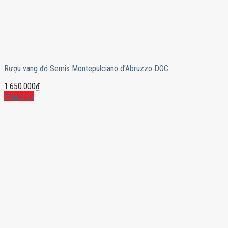
Rượu vang đỏ Semis Montepulciano d’Abruzzo DOC
1.650.000
₫
Mua ngay