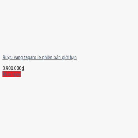
Rượu vang tagaro le phiên bản giới hạn
3.900.000
₫
Mua ngay