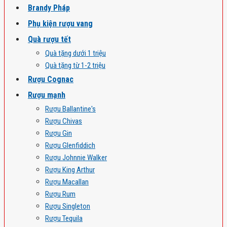
Brandy Pháp
Phụ kiện rượu vang
Quà rượu tết
Quà tặng dưới 1 triệu
Quà tặng từ 1-2 triệu
Rượu Cognac
Rượu mạnh
Rượu Ballantine's
Rượu Chivas
Rượu Gin
Rượu Glenfiddich
Rượu Johnnie Walker
Rượu King Arthur
Rượu Macallan
Rượu Rum
Rượu Singleton
Rượu Tequila