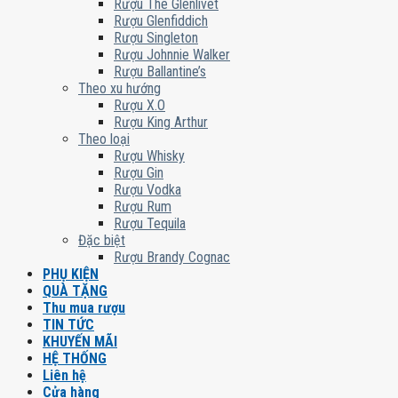
Rượu The Glenlivet
Rượu Glenfiddich
Rượu Singleton
Rượu Johnnie Walker
Rượu Ballantine’s
Theo xu hướng
Rượu X.O
Rượu King Arthur
Theo loại
Rượu Whisky
Rượu Gin
Rượu Vodka
Rượu Rum
Rượu Tequila
Đặc biệt
Rượu Brandy Cognac
PHỤ KIỆN
QUÀ TẶNG
Thu mua rượu
TIN TỨC
KHUYẾN MÃI
HỆ THỐNG
Liên hệ
Cửa hàng