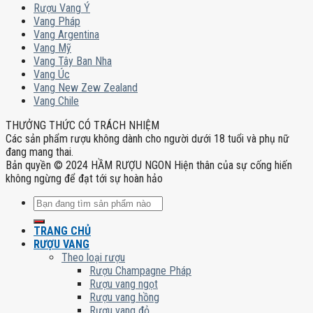
Rượu Vang Ý
Vang Pháp
Vang Argentina
Vang Mỹ
Vang Tây Ban Nha
Vang Úc
Vang New Zew Zealand
Vang Chile
THƯỞNG THỨC CÓ TRÁCH NHIỆM
Các sản phẩm rượu không dành cho người dưới 18 tuổi và phụ nữ
đang mang thai.
Bản quyền © 2024 HẦM RƯỢU NGON Hiện thân của sự cống hiến
không ngừng để đạt tới sự hoàn hảo
Tìm
kiếm:
TRANG CHỦ
RƯỢU VANG
Theo loại rượu
Rượu Champagne Pháp
Rượu vang ngọt
Rượu vang hồng
Rượu vang đỏ