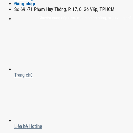
Đăng nhập
Số 69 -71 Phạm Huy Thông, P. 17, Q. Gò Vấp, TPHCM
Chuyên cung cấp rượu mạnh chính hãng, rượu vang nhập khẩu ca
Trang chủ
Liên hệ Hotline