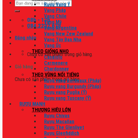
Tìm
Rượu Vang Ý
kiếm:
Vang Pháp
Vang Chile
08h - 17h
Vang Mỹ
084.2222.678
Vang Argentina
Vang New Zew Zealand
Đăng nhập
Vang Tây Ban Nha
Vang Úc
THEO GIỐNG NHO
Chưa có sản phẩm trong giỏ hàng.
Canaiolo
Carmenere
Giỏ hàng
Chardonnay
THEO VÙNG NỔI TIẾNG
Chưa có sản phẩm trong giỏ hàng.
Rượu vang Bordeaux (Pháp)
Rượu vang Burgundy (Pháp)
Rượu vang Puglia (Ý)
Rượu vang Tuscany (Ý)
RƯỢU MẠNH
THƯƠNG HIỆU LỚN
Rượu Chivas
Rượu Macallan
Rượu The Glenlivet
Rượu Glenfiddich