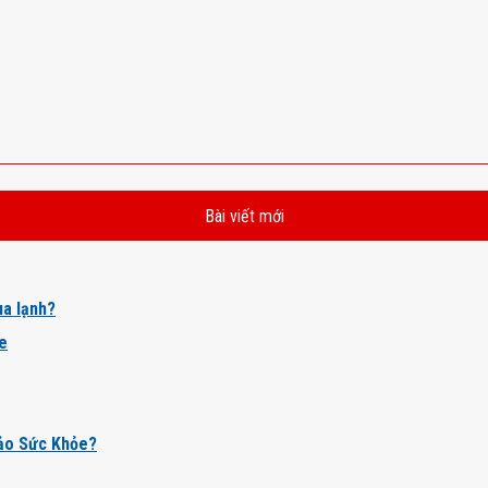
Bài viết mới
a lạnh?
ỏe
ảo Sức Khỏe?