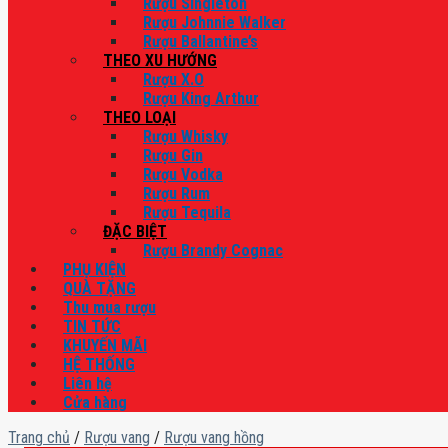
Rượu Singleton
Rượu Johnnie Walker
Rượu Ballantine’s
THEO XU HƯỚNG
Rượu X.O
Rượu King Arthur
THEO LOẠI
Rượu Whisky
Rượu Gin
Rượu Vodka
Rượu Rum
Rượu Tequila
ĐẶC BIỆT
Rượu Brandy Cognac
PHỤ KIỆN
QUÀ TẶNG
Thu mua rượu
TIN TỨC
KHUYẾN MÃI
HỆ THỐNG
Liên hệ
Cửa hàng
Trang chủ
/
Rượu vang
/
Rượu vang hồng