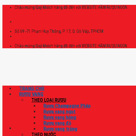
Skip
Chào mừng Quý khách hàng đã đến với WEBSITE HẦM RƯỢU NGON
to
content
Số 69 -71 Phạm Huy Thông, P. 17, Q. Gò Vấp, TPHCM
Chào mừng Quý khách hàng đã đến với WEBSITE HẦM RƯỢU NGON
TRANG CHỦ
RƯỢU VANG
THEO LOẠI RƯỢU
Rượu Champagne Pháp
Rượu vang ngọt
Rượu vang hồng
Rượu vang đỏ
Rượu vang trắng
THEO NƯỚC