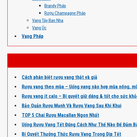
Brandy Pháp
Rượu Champagne Pháp
Vang Tây Ban Nha
Vang Úc
Vang Pháp
Cách phân biệt rượu vang thật và giả
Rượu vang theo mùa – Uống vang nào hợp mùa nóng, mù
Rượu vang ít calo – Bí quyết giữ dáng & tốt cho sức kh
Bảo Quản Rượu Mạnh Và Rượu Vang Sau Khi Khui
TOP 5 Chai Rượu Macallan Ngon Nhất
Uống Rượu Vang Tết Đúng Cách Như Thế Nào Để Đảm B
Bí Quyết Thưởng Thức Rượu Vang Trong Dịp Tết