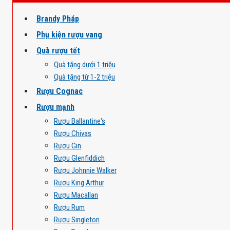
Brandy Pháp
Phụ kiện rượu vang
Quà rượu tết
Quà tặng dưới 1 triệu
Quà tặng từ 1-2 triệu
Rượu Cognac
Rượu mạnh
Rượu Ballantine's
Rượu Chivas
Rượu Gin
Rượu Glenfiddich
Rượu Johnnie Walker
Rượu King Arthur
Rượu Macallan
Rượu Rum
Rượu Singleton