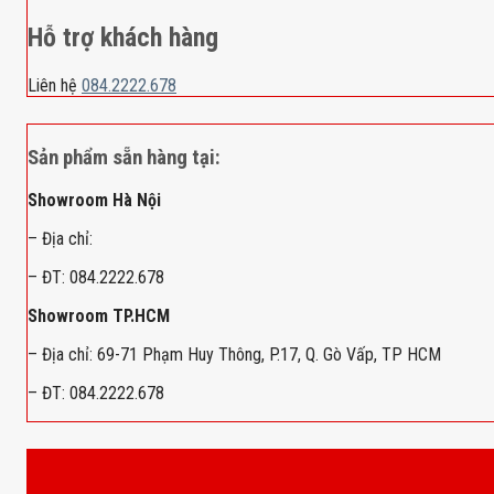
Hỗ trợ khách hàng
Liên hệ
084.2222.678
Sản phẩm sẵn hàng tại:
Showroom Hà Nội
– Địa chỉ:
– ĐT: 084.2222.678
Showroom TP.HCM
– Địa chỉ: 69-71 Phạm Huy Thông, P.17, Q. Gò Vấp, TP HCM
– ĐT: 084.2222.678